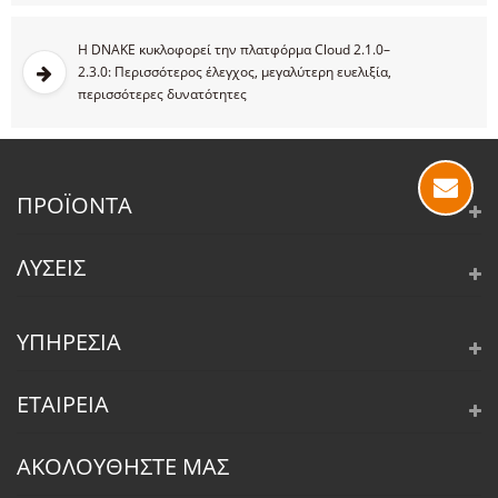
Η DNAKE κυκλοφορεί την πλατφόρμα Cloud 2.1.0–
2.3.0: Περισσότερος έλεγχος, μεγαλύτερη ευελιξία,
περισσότερες δυνατότητες
ΠΡΟΪΌΝΤΑ
ΛΎΣΕΙΣ
ΥΠΗΡΕΣΊΑ
ΕΤΑΙΡΕΊΑ
ΑΚΟΛΟΥΘΗΣΤΕ ΜΑΣ