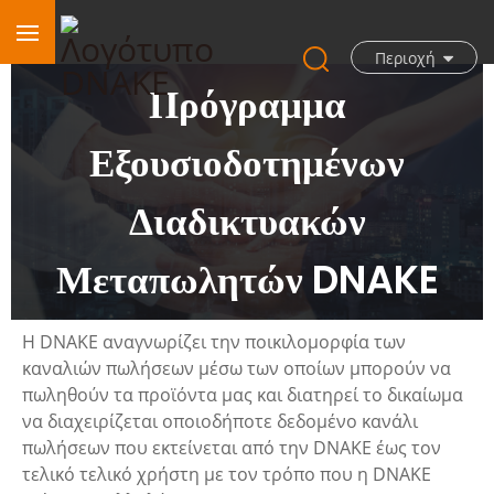
Περιοχή
Πρόγραμμα
Εξουσιοδοτημένων
Διαδικτυακών
Μεταπωλητών DNAKE
Η DNAKE αναγνωρίζει την ποικιλομορφία των
καναλιών πωλήσεων μέσω των οποίων μπορούν να
πωληθούν τα προϊόντα μας και διατηρεί το δικαίωμα
να διαχειρίζεται οποιοδήποτε δεδομένο κανάλι
πωλήσεων που εκτείνεται από την DNAKE έως τον
τελικό τελικό χρήστη με τον τρόπο που η DNAKE