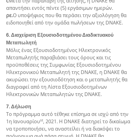
c
Μετά την παραλαβή της αίτησης, η DNAKE θα
απαντήσει εντός πέντε (5) εργάσιμων ημερών.
ρε.
Ο υποψήφιος που θα περάσει την αξιολόγηση θα
ειδοποιηθεί από την ομάδα πωλήσεων της DNAKE.
6. Διαχείριση Εξουσιοδοτημένου Διαδικτυακού
Μεταπωλητή
Μόλις ένας Εξουσιοδοτημένος Ηλεκτρονικός
Μεταπωλητής παραβιάσει τους όρους και τις
προϋποθέσεις της Συμφωνίας Εξουσιοδοτημένου
Ηλεκτρονικού Μεταπωλητή της DNAKE, η DNAKE θα
ακυρώσει την εξουσιοδότηση και ο μεταπωλητής θα
διαγραφεί από τη Λίστα Εξουσιοδοτημένων
Ηλεκτρονικών Μεταπωλητών της DNAKE.
7. Δήλωση
Το πρόγραμμα αυτό τέθηκε επίσημα σε ισχύ από την
st
1η Ιανουαρίου
, 2021. Η DNAKE διατηρεί το δικαίωμα
να τροποποιήσει, να αναστείλει ή να διακόψει το
πρόγραμμα ανά πάσα στιγμή. Η DNAKE θα