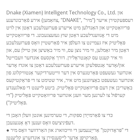
Dnake (Xiamen) Intelligent Technology Co., Ltd. און
אירע פֿאַרבונדענע (צוזאַמען, "DNAKE", "מיר") רעספּעקטירן אייער
פּריוואַטקייט און האַנדלען מיט אייערע פּערזענלעכע דאַטן אין לויט
מיט די אָנווענדלעכע דאַטן שוץ געזעצגעבונג. די פּריוואַטקייט
פּאָליטיק איז געמיינט צו העלפֿן איר פֿאַרשטיין וואָס פּערזענלעכע
דאַטן מיר זאַמלען, ווי מיר נוצן עס, ווי מיר באַשיצן און טיילן עס, און
ווי איר קענט עס קאָנטראָלירן. דורך אַקסעס אונדזער וועבזייטל
און/אָדער אַנטפּלעקן אייערע פּערזענלעכע דאַטן צו אונדז אָדער
אונדזער געשעפט פּאַרטנערס אין דער ווייטערדיקער אַנטוויקלונג פון
אונדזער געשעפט באַציִונגען מיט איר, איר שטימט צו די פּראַקטיקעס
באַשריבן אין דעם פּריוואַטקייט פּאָליטיק. ביטע לייענט די פאלגענדע
קערפֿול צו לערנען מער וועגן אונדזער פּריוואַטקייט פּאָליטיק ("די
פּאָליטיק").
כּדי צו פֿאַרמייַדן ספקות, די טערמינען אונטן וועלן האָבן די
דעפֿיניציעס וואָס זענען דאָ אָנגעגעבן.
● די "פּראָדוקטן" אַרייַננעמען די ווייכווארג און האַרדווער וואָס מיר
פאַרקויפן אָדער לייסענסירן צו אונדזערע קליענטן.