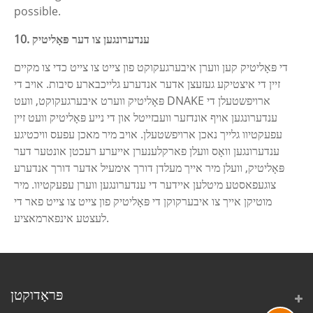
possible.
10. ענדערונגען צו דער פּאָליטיק
די פּאָליטיק קען ווערן איבערגעקוקט פון צייט צו צייט כדי צו מקיים
זיין די איצטיקע געזעצן אדער אנדערע גלייכבארע סיבות. אויב די
פּאָליטיק ווערט איבערגעקוקט, וועט DNAKE ארויפשטעלן די
ענדערונגען אויף אונדזער וועבזייטל און די נייע פּאָליטיק וועט זיין
עפעקטיוו גלייך נאכן ארויפשטעלן. אויב מיר מאכן עפעס וויכטיגע
ענדערונגען וואָס וועלן פארקלענערן אייערע רעכטן אונטער דער
פּאָליטיק, וועלן מיר אייך מעלדן דורך אימעיל אדער דורך אנדערע
צוגעפאסטע מיטלען איידער די ענדערונגען ווערן עפעקטיוו. מיר
מוטיקן אייך צו איבערקוקן די פּאָליטיק פון צייט צו צייט פאר די
לעצטע אינפארמאציע.
פּראָדוקטן