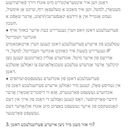
דאַטן ווען איר אינטעראַקטירט מיט אונדז דורך פֿאַרשידענע
מעטאָדן, למשל, ווען איר מאַכט אַ טעלעפאָן רוף, שיקט אַן אימעיל,
נעמט אָנטייל אין אַ ווידעאָ קאָנפֿערענץ/זיצונג, אָדער שאַפֿט אַ
חשבון.
● פערזענלעכע דאטן וואס ווערן גענערירט בעת אייער באזוך אויף
אונדזער וועבזייטל
עטלעכע פון ​​אייערע פערזענלעכע דאטן קענען ווערן אויטאמאטיש
גענערירט בשעת איר באַזוכט אונדזער וועבזייטל, למשל, די IP
אַדרעס פון אייער מיטל. אונדזערע אָנליין באַדינונגען קענען נוצן
קיכלעך אָדער אַנדערע ענלעכע טעכנאָלאָגיעס צו זאַמלען אַזעלכע
דאטן.
● פערזענלעכע דאטן פון אונדזערע געשעפטס-שותפים
אין געוויסע פאַלן, קענען מיר זאַמלען אייערע פערזענלעכע דאַטן פון
אונדזערע געשעפט פּאַרטנערס, אַזאַ ווי דיסטריביאַטאָרן אָדער
ווידער-פאַרקויפער, וואָס קענען זאַמלען די דאַטן פון אייך אין דעם
קאָנטעקסט פון אייער געשעפט באַציִונג מיט אונדז און/אָדער דעם
געשעפט פּאַרטנער.
3. ווי אזוי מעגן מיר ניצן אייערע פערזענלעכע דאטן?