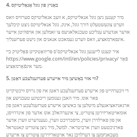
4. באַניץ פון גוגל אַנאַליטיקס
מיר קענען ניצן גוגל אנאליטיקס, א וועב אנאליטיקס סערוויס וואס
ווערט צוגעשטעלט דורך גוגל, אינק. גוגל אנאליטיקס ניצט קיכלעך
אדער אנדערע ענליכע טעכנאלאגיעס צו זאמלען און אויפהיטן אייער
אינפארמאציע, וואס ווערט געמאכט אנאנים און נישט פערזענליך.
איר קענט לייענען גוגל אנאליטיקס'ס פּריוואַטקייט פּאָליטיק ביי
https://www.google.com/intl/en/policies/privacy/ פֿאַר
מער אינפֿאָרמאַציע.
5. ווי אזוי באַשיצן מיר אייערע פערזענלעכע דאַטן?
די זיכערהייט פון אייערע פערזענלעכע דאטן איז פון גרויס וויכטיקייט
פאר אונז. מיר האבן גענומען ריכטיגע טעכנישע און
ארגאניזאציאנעלע מיטלען צו באשיצן אייערע פערזענלעכע דאטן פון
אומאויטאריזירטן צוטריט, צי אינערהאלב אונז אדער פון אינדרויסן,
און פון פארלוירן ווערן, מיסברויכט ווערן, געענדערט ווערן אדער
פארניכטעט ווערן ארביטראר. למשל, מיר ניצן צוטריט קאנטראל
מעכאניזמען צו דערלויבן נאר אויטאריזירטן צוטריט צו אייערע