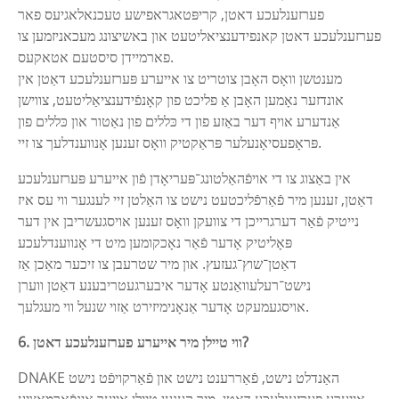
פערזענלעכע דאטן, קריפּטאגראפישע טעכנאלאגיעס פאר
פערזענלעכע דאטן קאנפידענציאליטעט און באשיצונג מעכאניזמען צו
פארמיידן סיסטעם אטאקעס.
מענטשן וואָס האָבן צוטריט צו אייערע פּערזענלעכע דאַטן אין
אונדזער נאָמען האָבן אַ פליכט פון קאָנפֿידענציאַליטעט, צווישן
אַנדערע אויף דער באַזע פון ​​די כּללים פון נאַטור און כּללים פון
פּראָפעסיאָנעלער פּראַקטיק וואָס זענען אָנווענדלעך צו זיי.
אין באַצוג צו די אויפֿהאַלטונג־פּעריאָדן פֿון אייערע פּערזענלעכע
דאַטן, זענען מיר פֿאַרפֿליכטעט נישט צו האַלטן זיי לענגער ווי עס איז
נייטיק פֿאַר דערגרייכן די צוועקן וואָס זענען אויסגעשריבן אין דער
פּאָליטיק אָדער פֿאַר נאָכקומען מיט די אָנווענדלעכע
דאַטן־שוץ־געזעץ. און מיר שטרעבן צו זיכער מאַכן אַז
נישט־רעלעוואַנטע אָדער איבערגעטריבענע דאַטן ווערן
אויסגעמעקט אָדער אַנאָנימיזירט אַזוי שנעל ווי מעגלעך.
6. ווי טיילן מיר אייערע פערזענלעכע דאטן?
DNAKE האַנדלט נישט, פֿאַררענט נישט און פֿאַרקויפֿט נישט