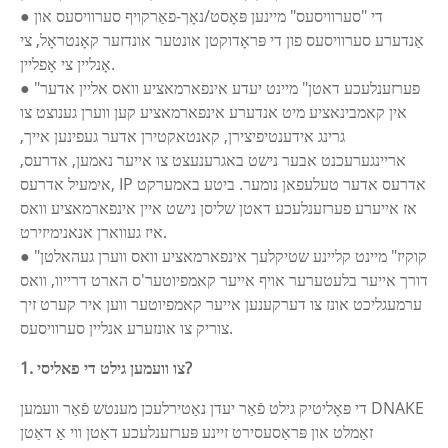
● די "סערוויסעס" מיינען פּאָסט/נאָך-פאַרקויף סערוויסעס און
אַנדערע סערוויסעס פון די פּראָדוקטן אונטער אונדזער קאָנטראָל, צי
אָנליין צי אָפליין.
● "פערזענלעכע דאטן" מיינט יעדע אינפארמאציע וואס אליין אדער
אין קאמבינאציע מיט אנדערע אינפארמאציע קען ווערן גענוצט צו
גרינג אידענטיפיצירן, קאנטאקטירן אדער געפינען אייך,
אריינגערעכנט אבער נישט באגרענעצט צו אייער נאמען, אדרעס,
אימעיל אדרעס, IP אדרעס אדער טעלעפאן נומער. ביטע באמערקט
אז אייערע פערזענלעכע דאטן שליסן נישט איין אינפארמאציע וואס
איז געווארן אנאנימיזירט.
● "קוקיז" מיינט קליינע שטיקלעך אינפארמאציע וואס ווערן געהאלטן
דורך אייער בלעטערער אויף אייער קאמפיוטער'ס הארט דרייוו, וואס
ערמעגליכט אונז צו דערקענען אייער קאמפיוטער ווען איר קערט זיך
צוריק צו אונזערע אנליין סערוויסעס.
1. צו וועמען גילט די פאליסי?
די פּאָליטיק גילט פֿאַר יעדן נאַטירלעכן מענטש פֿאַר וועמען DNAKE
זאַמלט און פּראַסעסירט זיינע פּערזענלעכע דאַטן ווי אַ דאַטן