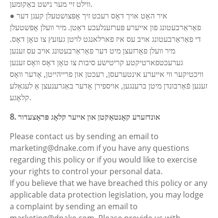
ווילט זיי מער נישט באַקומען.
● איר האָט אויך דאָס רעכט זיך אָפּצושטעלן קעגן דער
פאַראַרבעטונג פון אייערע פּערזענלעכע דאַטן. מיר וועלן אָפּשטעלן
די פאַראַרבעטונג אויב עס איז פארלאנגט לויטן געזעץ צו טאָן דאָס.
מיר וועלן פאָרזעצן מיט דער פאַראַרבעטונג אויב עס זענען
גערעכטפארטיקטע קריטישע סיבות צו טאָן דאָס וואָס זענען
וויכטיקער ווי אייערע אינטערעסן, רעכטן און פרייהייטן, אָדער וואָס
זענען פֿאַרבונדן מיטן ברענגען, אויספירן אָדער באַגרענעצן אַ לעגאַלע
קלאָגע.
8. אונדזערע קאָנטאַקטן און אייער קלאָג פּראָצעדור
Please contact us by sending an email to
marketing@dnake.com if you have any questions
regarding this policy or if you would like to exercise
your rights to control your personal data.
If you believe that we have breached this policy or any
applicable data protection legislation, you may lodge
a complaint by sending an email to