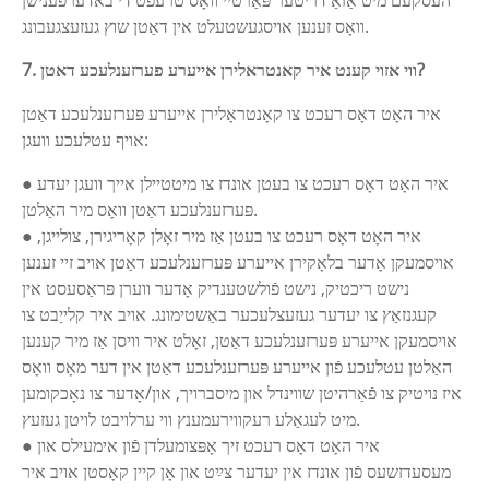
העסקעם מיט אַזאַ דריטער פּאַרטיי וואָס טרעפט די באדערפענישן
וואָס זענען אויסגעשטעלט אין דאַטן שוץ געזעצגעבונג.
7. ווי אזוי קענט איר קאנטראלירן אייערע פערזענלעכע דאטן?
איר האָט דאָס רעכט צו קאָנטראָלירן אייערע פּערזענלעכע דאַטן
אויף עטלעכע וועגן:
● איר האָט דאָס רעכט צו בעטן אונדז צו מיטטיילן אייך וועגן יעדע
פּערזענלעכע דאַטן וואָס מיר האַלטן.
● איר האָט דאָס רעכט צו בעטן אַז מיר זאָלן קאָריגירן, צולייגן,
אויסמעקן אָדער בלאָקירן אייערע פּערזענלעכע דאַטן אויב זיי זענען
נישט ריכטיק, נישט פֿולשטענדיק אָדער ווערן פּראַסעסט אין
קעגנזאַץ צו יעדער געזעצלעכער באַשטימונג. אויב איר קלייַבט צו
אויסמעקן אייערע פּערזענלעכע דאַטן, זאָלט איר וויסן אַז מיר קענען
האַלטן עטלעכע פֿון אייערע פּערזענלעכע דאַטן אין דער מאָס וואָס
איז נויטיק צו פֿאַרהיטן שווינדל און מיסברויך, און/אָדער צו נאָכקומען
מיט לעגאַלע רעקווירעמענץ ווי ערלויבט לויטן געזעץ.
● איר האָט דאָס רעכט זיך אָפּצומעלדן פֿון אימעילס און
מעסעדזשעס פֿון אונדז אין יעדער צײַט און אָן קיין קאָסטן אויב איר