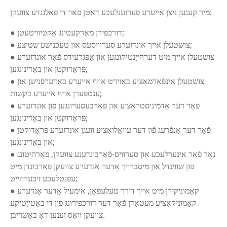
מיר קענען ניצן אייערע פערזענלעכע דאטן פאר די פאלגנדע צוועקן:
● דורכפירן מאַרקעטינג אַקטיוויטעטן;
● צושטעלן אייך אונדזערע סערוויסעס און טעכנישע שטיצע;
● צושטעלן אייך מיט דערהייַנטיקונגען און אַפּגרעידס פֿאַר אונדזערע
פּראָדוקטן און באַדינונגען;
● צושטעלן אינפֿאָרמאַציע באַזירט אויף אייערע באַדערפֿנישן און
ענטפֿערן אויף אייערע בקשות;
● פֿאַר דער אַדמיניסטראַציע און פֿאַרבעסערונגען פֿון אונדזערע
פּראָדוקטן און באַדינונגען;
● פֿאַר דער אָנפֿרעג פֿון דער עוואַלואַציע וועגן אונדזערע פּראָדוקטן
און באַדינונגען;
● נאָר פֿאַר אינערלעכע און סערוויס-פֿאַרבונדענע צוועקן, פאַרהיטונג
פֿון שווינדל און מיסברויך אָדער אַנדערע צוועקן פֿאַרבונדן מיט
עפֿנטלעכע זיכערהייט;
● קאָמוניקירן מיט אייך דורך טעלעפאָן, אימעיל אָדער אַנדערע
קאָמוניקאַציע מעטאָדן פֿאַר דער דורכפירונג פון די באַטייַטיקע
צוועקן וואָס זענען דאָ באַשריבן.