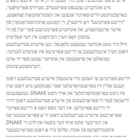
אייערע פּערזענלעכע דאַטן. מיר קענען טיילן אייער אינפֿאָרמאַציע
מיט אונדזערע געשעפֿט פּאַרטנערס, סערוויס פֿאַרקויפֿער,
באַרעכטיקטע דריט-פּאַרטיי אַגענטן און קאָנטראַקטאָרן (צוזאַמען,
"דריטע פּאַרטיעס" דאָ ווייטער), די קאָנטאָ אַדמיניסטראַטאָרן פֿון
אייער אָרגאַניזאַציע, און אונדזערע פֿאַרבונדענע פֿאַר יעדן פֿון די
צוועקן וואָס ווערן דערמאָנט אין דער פּאָליטיק.
ווײַל מיר טוען אונדזער געשעפט גלאָבאַל, קען אייערע פערזענלעכע
דאַטן ווערן איבערגעגעבן צו דריטע פּאַרטיעס אין אַנדערע לענדער,
געהאַלטן און פּראַסעסט אין אונדזער נאָמען פֿאַר די אויבן
דערמאָנטע צוועקן.
דריטע פּאַרטייען צו וועמען מיר צושטעלן אייערע פערזענלעכע דאַטן
קענען אַליין זיין פאַראַנטוואָרטלעך פֿאַר נאָכקומען מיט דאַטן שוץ
געזעצגעבונג. DNAKE איז נישט פאַראַנטוואָרטלעך און אויך נישט
לייאַבאַל פֿאַר די פאַראַרבעטונג פון אייערע פערזענלעכע דאַטן דורך
די דריטע פּאַרטייען. אין דער מאָס וואָס אַ דריטע פּאַרטיי
פאַראַרבעט אייערע פערזענלעכע דאַטן ווי אַ פאַראַרבעטער פון
DNAKE און דעריבער אַקט אויף דער בקשה און לויט די
אינסטרוקציעס פון אונדז, שליסן מיר אַ דאַטן פאַראַרבעטער