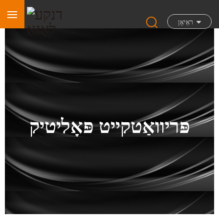
ראַיאָן
פּריוואַטקייט פּאָליטיק