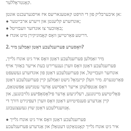
קאָנטראָללער.
אן איבערבליק פון די הויפט קאטעגאריעס איז אויסגערעכנט אונטן:
● אונדזערע קליענטן און זייערע ארבייטער;
● באַזוכער צו אונדזער וועבזייטל;
● דריטע פּאַרטייען וואָס קאָמוניקירן מיט אונדז.
2. וואָסערע פערזענלעכע דאַטן זאַמלען מיר?
מיר זאַמלען פערזענלעכע דאַטן וואָס איר גיט אונדז גלייך,
פערזענלעכע דאַטן וואָס ווערן גענערירט בעת אייער באַזוך אויף
אונדזער וועבזייטל, און פערזענלעכע דאַטן פון אונדזערע געשעפט
פּאַרטנערס. מיר וועלן קיינמאָל נישט זאַמלען קיין פערזענלעכע דאַטן
וואָס אַנטפּלעקן אייער ראַסישע אָדער עטנישע אָפּשטאַם,
פּאָליטישע מיינונגען, רעליגיעזע אָדער פילאָסאָפֿישע גלויבונגען, און
קיין אַנדערע סענסיטיווע דאַטן וואָס ווערן דעפינירט דורך די
אָנווענדלעכע דאַטן שוץ געזעצגעבונג.
● פערזענלעכע דאַטן וואָס איר גיט אונדז גלייך
איר גיט אונדז גלייך קאָנטאַקט דעטאַלן און אַנדערע פּערזענלעכע