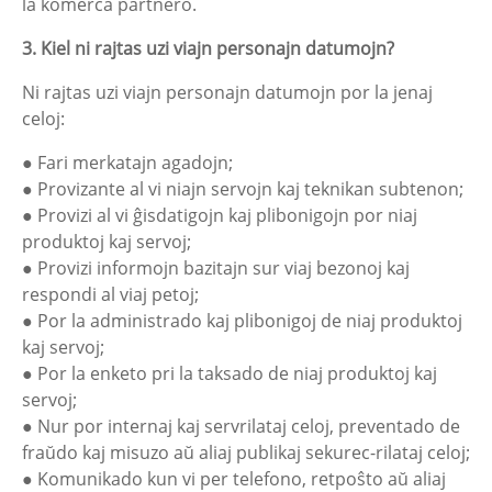
la komerca partnero.
3. Kiel ni rajtas uzi viajn personajn datumojn?
Ni rajtas uzi viajn personajn datumojn por la jenaj
celoj:
● Fari merkatajn agadojn;
● Provizante al vi niajn servojn kaj teknikan subtenon;
● Provizi al vi ĝisdatigojn kaj plibonigojn por niaj
produktoj kaj servoj;
● Provizi informojn bazitajn sur viaj bezonoj kaj
respondi al viaj petoj;
● Por la administrado kaj plibonigoj de niaj produktoj
kaj servoj;
● Por la enketo pri la taksado de niaj produktoj kaj
servoj;
● Nur por internaj kaj servrilataj celoj, preventado de
fraŭdo kaj misuzo aŭ aliaj publikaj sekurec-rilataj celoj;
● Komunikado kun vi per telefono, retpoŝto aŭ aliaj