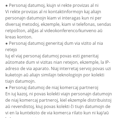
● Personaj datumoj, kiujn vi rekte provizas al ni
Vi rekte provizas al ni kontaktinformojn kaj aliajn
personajn datumojn kiam vi interagas kun ni per
diversaj metodoj, ekzemple, kiam vi telefonas, sendas
retpoŝton, aliĝas al videokonferenco/kunveno aŭ
kreas konton.
● Personaj datumoj generitaj dum via vizito al nia
retejo
Iuj el viaj personaj datumoj povas esti generitaj
aŭtomate dum vi vizitas nian retejon, ekzemple, la IP-
adreso de via aparato. Niaj interretaj servoj povas uzi
kuketojn aŭ aliajn similajn teknologiojn por kolekti
tiajn datumojn.
● Personaj datumoj de niaj komercaj partneroj
En iuj kazoj, ni povas kolekti viajn personajn datumojn
de niaj komercaj partneroj, kiel ekzemple distribuistoj
aŭ revendistoj, kiuj povas kolekti ĉi tiujn datumojn de
vi en la kunteksto de via komerca rilato kun ni kaj/aŭ