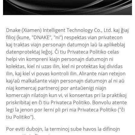
Dnake (Xiamen) Intelligent Technology Co., Ltd. kaj ĝiaj
filioj (kune, "DNAKE", "ni") respektas vian privatecon
kaj traktas viajn personajn datumojn laŭ la aplikeblaj
datenprotektaj leĝoj. Ĉi tiu Privateca Politiko celas
helpi vin kompreni kiajn personajn datumojn ni
kolektas, kiel ni uzas ilin, kiel ni protektas kaj dividas
ilin, kaj kiel vi povas kontroli ilin. Alirante nian retejon
kaj/aŭ malkaŝante viajn personajn datumojn al ni aŭ
niaj komercaj partneroj por antaŭenigi niajn
komercajn rilatojn kun vi, vi konsentas pri la praktikoj
priskribitaj en ĉi tiu Privateca Politiko. Bonvolu atente
legi la jenon por lerni pli pri nia Privateca Politiko ("ĉi
tiu Politiko").
Por eviti dubojn, la terminoj sube havos la difinojn