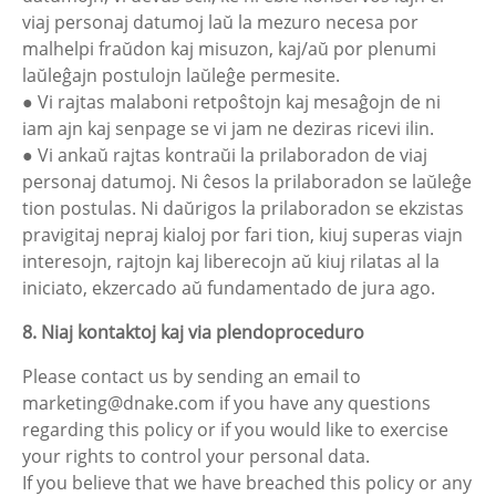
viaj personaj datumoj laŭ la mezuro necesa por
malhelpi fraŭdon kaj misuzon, kaj/aŭ por plenumi
laŭleĝajn postulojn laŭleĝe permesite.
● Vi rajtas malaboni retpoŝtojn kaj mesaĝojn de ni
iam ajn kaj senpage se vi jam ne deziras ricevi ilin.
● Vi ankaŭ rajtas kontraŭi la prilaboradon de viaj
personaj datumoj. Ni ĉesos la prilaboradon se laŭleĝe
tion postulas. Ni daŭrigos la prilaboradon se ekzistas
pravigitaj nepraj kialoj por fari tion, kiuj superas viajn
interesojn, rajtojn kaj liberecojn aŭ kiuj rilatas al la
iniciato, ekzercado aŭ fundamentado de jura ago.
8. Niaj kontaktoj kaj via plendoproceduro
Please contact us by sending an email to
marketing@dnake.com if you have any questions
regarding this policy or if you would like to exercise
your rights to control your personal data.
If you believe that we have breached this policy or any