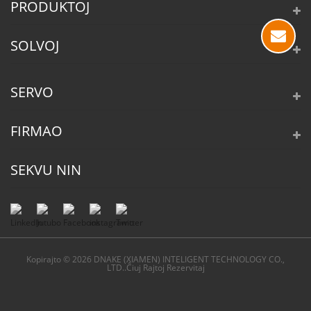
PRODUKTOJ
SOLVOJ
SERVO
FIRMAO
SEKVU NIN
Kopirajto © 2026 DNAKE (XIAMEN) INTELIGENT TECHNOLOGY CO.,
LTD..Ĉiuj Rajtoj Rezervitaj