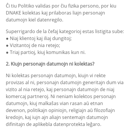
Ĉi tiu Politiko validas por ĉiu fizika persono, por kiu
DNAKE kolektas kaj prilaboras liajn personajn
datumojn kiel datenregilo.
Superrigardo de la ĉefaj kategorioj estas listigita sube:
● Niaj klientoj kaj iliaj dungitoj;
● Vizitantoj de nia retejo;
● Triaj partioj, kiuj komunikas kun ni.
2. Kiujn personajn datumojn ni kolektas?
Ni kolektas personajn datumojn, kiujn vi rekte
provizas al ni, personajn datumojn generitajn dum via
vizito al nia retejo, kaj personajn datumojn de niaj
komercaj partneroj. Ni neniam kolektos personajn
datumojn, kiuj malkaŝas vian rasan aŭ etnan
devenon, politikajn opiniojn, religiajn aŭ filozofiajn
kredojn, kaj iujn ajn aliajn sentemajn datumojn
difinitajn de aplikebla datenprotekta leĝaro.