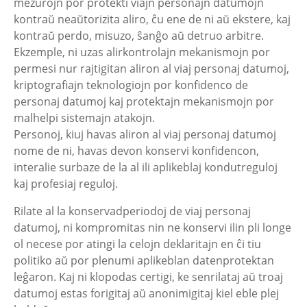
mezurojn por protekti viajn personajn datumojn
kontraŭ neaŭtorizita aliro, ĉu ene de ni aŭ ekstere, kaj
kontraŭ perdo, misuzo, ŝanĝo aŭ detruo arbitre.
Ekzemple, ni uzas alirkontrolajn mekanismojn por
permesi nur rajtigitan aliron al viaj personaj datumoj,
kriptografiajn teknologiojn por konfidenco de
personaj datumoj kaj protektajn mekanismojn por
malhelpi sistemajn atakojn.
Personoj, kiuj havas aliron al viaj personaj datumoj
nome de ni, havas devon konservi konfidencon,
interalie surbaze de la al ili aplikeblaj kondutreguloj
kaj profesiaj reguloj.
Rilate al la konservadperiodoj de viaj personaj
datumoj, ni kompromitas nin ne konservi ilin pli longe
ol necese por atingi la celojn deklaritajn en ĉi tiu
politiko aŭ por plenumi aplikeblan datenprotektan
leĝaron. Kaj ni klopodas certigi, ke senrilataj aŭ troaj
datumoj estas forigitaj aŭ anonimigitaj kiel eble plej