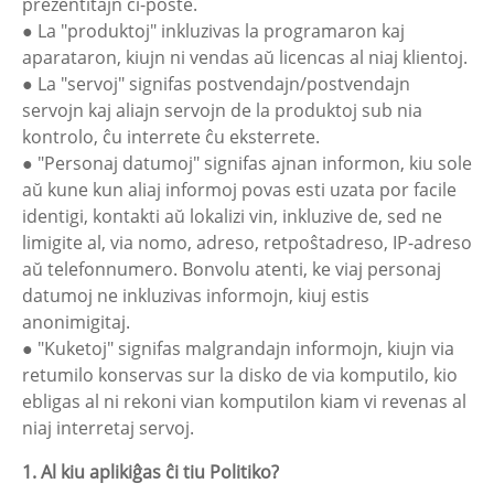
prezentitajn ĉi-poste.
● La "produktoj" inkluzivas la programaron kaj
aparataron, kiujn ni vendas aŭ licencas al niaj klientoj.
● La "servoj" signifas postvendajn/postvendajn
servojn kaj aliajn servojn de la produktoj sub nia
kontrolo, ĉu interrete ĉu eksterrete.
● "Personaj datumoj" signifas ajnan informon, kiu sole
aŭ kune kun aliaj informoj povas esti uzata por facile
identigi, kontakti aŭ lokalizi vin, inkluzive de, sed ne
limigite al, via nomo, adreso, retpoŝtadreso, IP-adreso
aŭ telefonnumero. Bonvolu atenti, ke viaj personaj
datumoj ne inkluzivas informojn, kiuj estis
anonimigitaj.
● "Kuketoj" signifas malgrandajn informojn, kiujn via
retumilo konservas sur la disko de via komputilo, kio
ebligas al ni rekoni vian komputilon kiam vi revenas al
niaj interretaj servoj.
1. Al kiu aplikiĝas ĉi tiu Politiko?