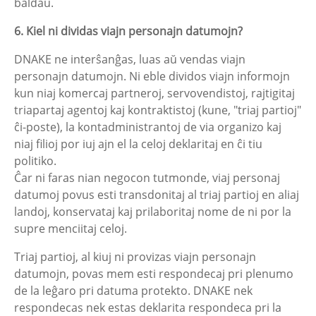
baldaŭ.
6. Kiel ni dividas viajn personajn datumojn?
DNAKE ne interŝanĝas, luas aŭ vendas viajn
personajn datumojn. Ni eble dividos viajn informojn
kun niaj komercaj partneroj, servovendistoj, rajtigitaj
triapartaj agentoj kaj kontraktistoj (kune, "triaj partioj"
ĉi-poste), la kontadministrantoj de via organizo kaj
niaj filioj por iuj ajn el la celoj deklaritaj en ĉi tiu
politiko.
Ĉar ni faras nian negocon tutmonde, viaj personaj
datumoj povus esti transdonitaj al triaj partioj en aliaj
landoj, konservataj kaj prilaboritaj nome de ni por la
supre menciitaj celoj.
Triaj partioj, al kiuj ni provizas viajn personajn
datumojn, povas mem esti respondecaj pri plenumo
de la leĝaro pri datuma protekto. DNAKE nek
respondecas nek estas deklarita respondeca pri la