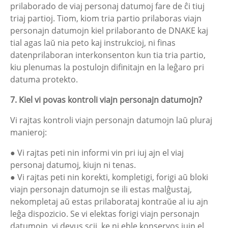
prilaborado de viaj personaj datumoj fare de ĉi tiuj
triaj partioj. Tiom, kiom tria partio prilaboras viajn
personajn datumojn kiel prilaboranto de DNAKE kaj
tial agas laŭ nia peto kaj instrukcioj, ni finas
datenprilaboran interkonsenton kun tia tria partio,
kiu plenumas la postulojn difinitajn en la leĝaro pri
datuma protekto.
7. Kiel vi povas kontroli viajn personajn datumojn?
Vi rajtas kontroli viajn personajn datumojn laŭ pluraj
manieroj:
● Vi rajtas peti nin informi vin pri iuj ajn el viaj
personaj datumoj, kiujn ni tenas.
● Vi rajtas peti nin korekti, kompletigi, forigi aŭ bloki
viajn personajn datumojn se ili estas malĝustaj,
nekompletaj aŭ estas prilaborataj kontraŭe al iu ajn
leĝa dispozicio. Se vi elektas forigi viajn personajn
datumojn, vi devus scii, ke ni eble konservos iujn el