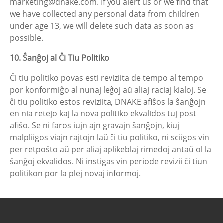
marketing@dnake.com. If you alert us or we find that
we have collected any personal data from children
under age 13, we will delete such data as soon as
possible.
10. Ŝanĝoj al Ĉi Tiu Politiko
Ĉi tiu politiko povas esti reviziita de tempo al tempo
por konformiĝo al nunaj leĝoj aŭ aliaj raciaj kialoj. Se
ĉi tiu politiko estos reviziita, DNAKE afiŝos la ŝanĝojn
en nia retejo kaj la nova politiko ekvalidos tuj post
afiŝo. Se ni faros iujn ajn gravajn ŝanĝojn, kiuj
malpliigos viajn rajtojn laŭ ĉi tiu politiko, ni sciigos vin
per retpoŝto aŭ per aliaj aplikeblaj rimedoj antaŭ ol la
ŝanĝoj ekvalidos. Ni instigas vin periode revizii ĉi tiun
politikon por la plej novaj informoj.