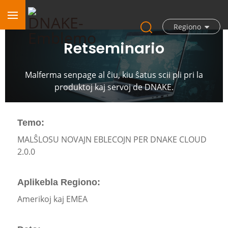
Regiono
Retseminario
Malferma senpage al ĉiu, kiu ŝatus scii pli pri la
produktoj kaj servoj de DNAKE.
Temo:
MALŜLOSU NOVAJN EBLECOJN PER DNAKE CLOUD
2.0.0
Aplikebla Regiono:
Amerikoj kaj EMEA