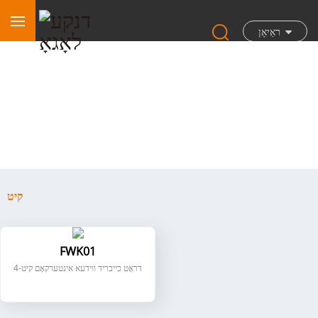
ראַיאָן
קיט
קיט
FWK01
4-דראָט כייבריד ווידעא אינטערקאָם קיט