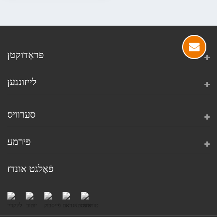
פּראָדוקטן
לייזונגען
סערוויס
פירמע
פֿאָלגט אונדז