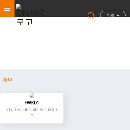
지역
전부
전부
FWK01
4선식 하이브리드 비디오 인터콤 키
트