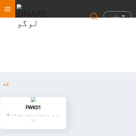
علاقہ
کٹ
کٹ
FWK01
4 وائر ہائبرڈ ویڈیو انٹرکام
کٹ