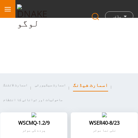
علاقہ
اسمارٹ شیڈنگ
اسمارٹ شیڈنگ
اسمارٹ سیکیورٹی
اسمارٹ لائٹنگ
ماحولیات اور توانائی کا انتظام
WSCMQ-1.2/9
WSER40-8/23
نلی نما موٹر
پردے کی موٹر