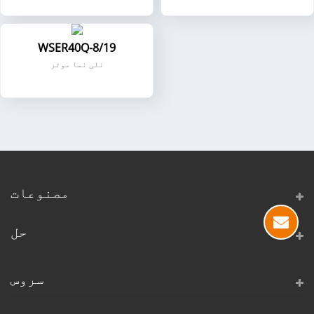
WSER40Q-8/19
نلی نما موٹر
مصنوعات
حل
سروس