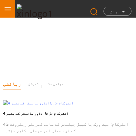
زبان
رہائشی
رہائشی
عوامی جگہ
کمرشل
انڈور مانیٹر کے بغیر 4G انٹرکام حل
4G انٹرکام: نیٹ ورک یا کیبل چیلنجز کے ساتھ گھریلو ریٹروفٹ
کے لیے عملی اور سرمایہ کاری مؤثر۔