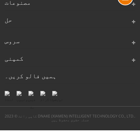
مصنوعات
حل
سروس
کمپنی
ہمیں فالو کریں۔
کاپی رائٹ © 2023 DNAKE (XIAMEN) INTELLIGENT TECHNOLOGY CO., LTD..
جملہ حقوق محفوظ ہیں