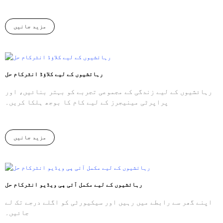
مزید جانیں
رہائشیوں کے لیے کلاؤڈ انٹرکام حل
رہائشیوں کے لیے زندگی کے مجموعی تجربے کو بہتر بنائیں، اور
پراپرٹی مینیجرز کے لیے کام کا بوجھ ہلکا کریں۔
مزید جانیں
رہائشیوں کے لیے مکمل آئی پی ویڈیو انٹرکام حل
اپنے گھر سے رابطے میں رہیں اور سیکیورٹی کو اگلے درجے تک لے
جائیں۔