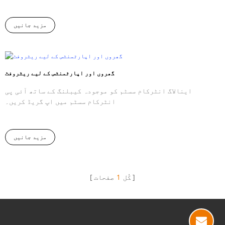
مزید جانیں
گھروں اور اپارٹمنٹس کے لیے ریٹروفٹ
اینالاگ انٹرکام سسٹم کو موجودہ کیبلنگ کے ساتھ آئی پی
انٹرکام سسٹم میں اپ گریڈ کریں۔
مزید جانیں
کُل
1
صفحات