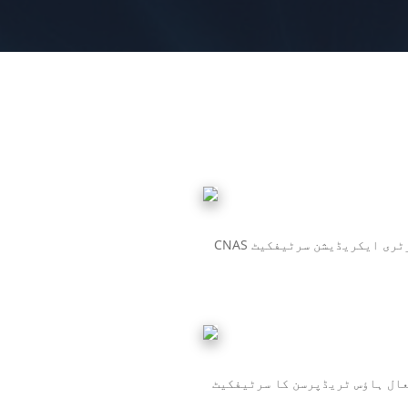
یبارٹری ایکریڈیشن سرٹیفکیٹ
ال ہاؤس ٹریڈپرسن کا سرٹیفکیٹ