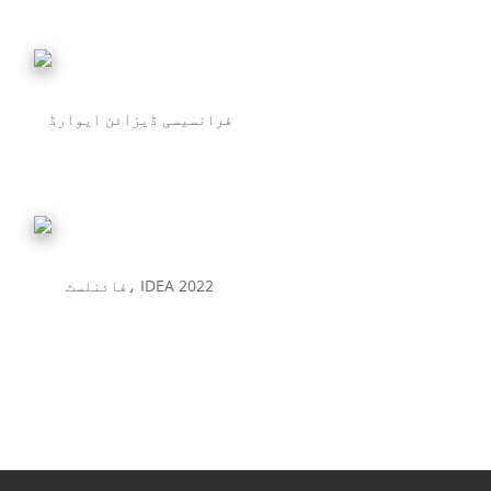
فرانسیسی ڈیزائن ایوارڈ
فائنلسٹ، IDEA 2022