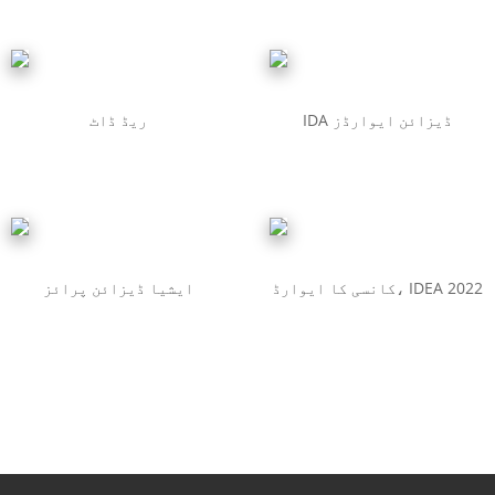
IDA ڈیزائن ایوارڈز
ریڈ ڈاٹ
کانسی کا ایوارڈ، IDEA 2022
ایشیا ڈیزائن پرائز