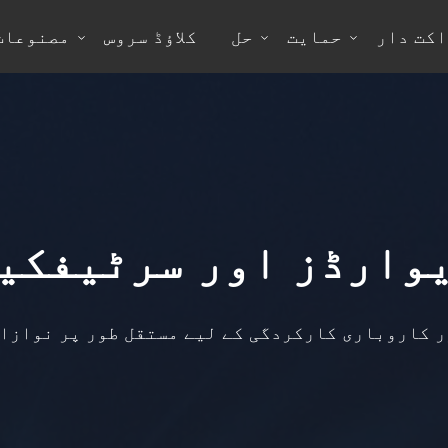
کت دار
حمایت
حل
کلاؤڈ سروس
مصنوعات
وارڈز اور سرٹیفکی
ی اور کاروباری کارکردگی کے لیے مستقل طور پر نواز