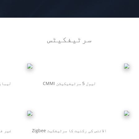
سرٹیفکیٹس
CMMI لیول 5 سرٹیفیکیشن
CNAS ل
Zigbee الائنس کی رکنیت کا سرٹیفکیٹ
غیر فع