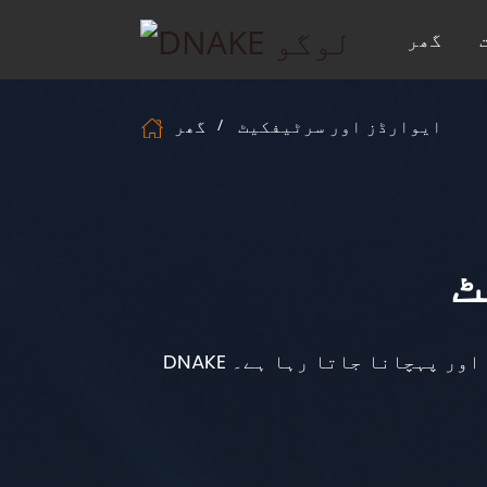
گھر
ایوارڈز اور سرٹیفکیٹ
گھر
ٹ
ا اور پہچانا جاتا رہا ہے۔