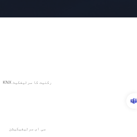
KNX رکنیت کا سرٹیفکیٹ
سی ای سرٹیفیکیشن