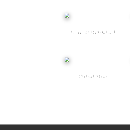
آئی ایف ڈیزائن ایوارڈ
میوزک ایوارڈز