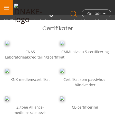
Priser og certifikater
Område
DNAKE er løbende blevet prisbelønnet og anerkendt for produktkvalitet
og forretningspræstation.
Certifikater
CNAS
CMMI niveau 5-certificering
Laboratorieakkrediteringscertifikat
KNX-medlemscertifikat
Certifikat som passivhus-
håndværker
Zigbee Alliance-
CE-certificering
medlemskabsbevis