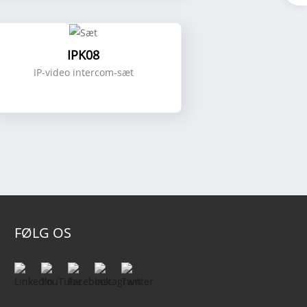
IPK08
IP-video intercom-sæt
FØLG OS