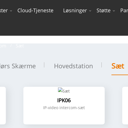
ter
Cloud-Tjeneste
Løsninger
Støtte
Pa
Sæt
com
Sæt
Sæt
dørs Skærme
Hovedstation
IPK06
IP-video intercom-sæt