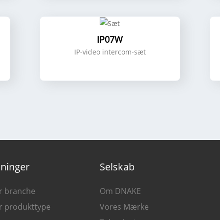
IP07W
IP-video intercom-sæt
ninger
Selskab
er branche
Om DNAKE
er produkttype
Vores Mærke