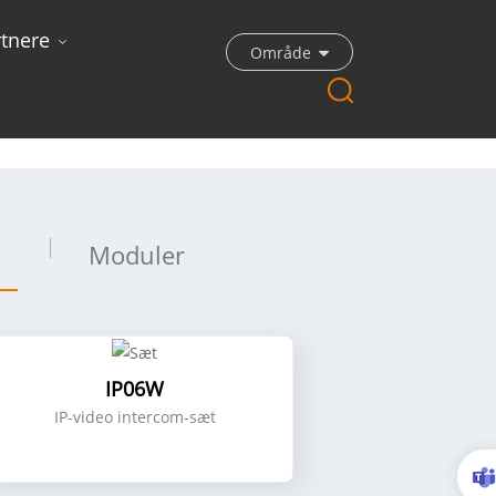
rtnere
Område
Moduler
IP06W
IP-video intercom-sæt