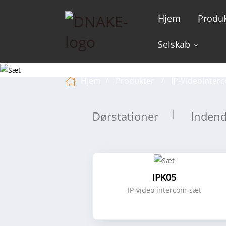
Hjem
Produk
Selskab
Hjem
Produkter
IP-Videointer
Dørstationer
Inden
IPK05
IP-video intercom-sæt