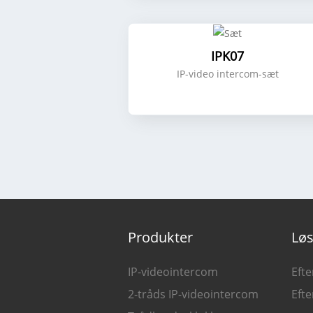
IPK07
IP-video intercom-sæt
Produkter
Løs
IP-videointercom
Eft
2-tråds IP-videointercom
Eft