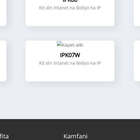
Kit ɗin Intanet na Bidiyo na IP
IPK07W
Kit ɗin Intanet na Bidiyo na IP
ita
Kamfani