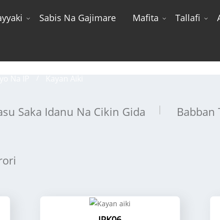
ayyaki
Sabis Na Gajimare
Mafita
Tallafi
Kayan aiki
iyo Na IP
Kayan Aiki
su Saka Idanu Na Cikin Gida
Babban 
rori
IPK06