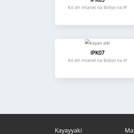
Kit ɗin Intanet na Bidiyo na IP
IPK07
Kit ɗin Intanet na Bidiyo na IP
Kayayyaki
Maf