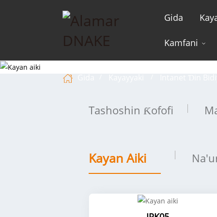
Gida
Kay
Kamfani
Gida
Kayayyaki
Intanet Ɗin Bid
Tashoshin Ƙofofi
Ma
Kayan Aiki
Na'u
IPK05