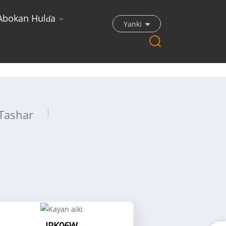
Abokan Hulɗa
Yanki
Tashar
IPK06W