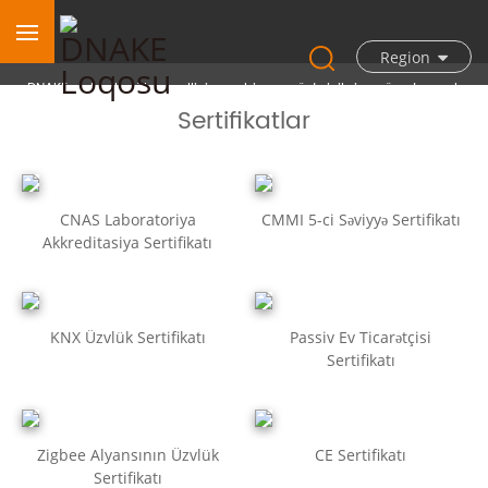
Mükafatlar və Sertifikatlar
Region
DNAKE məhsul mükəmməlliyinə və biznes göstəricilərinə görə davamlı
olaraq mükafatlandırılıb və tanınıb.
Sertifikatlar
CNAS Laboratoriya
CMMI 5-ci Səviyyə Sertifikatı
Akkreditasiya Sertifikatı
KNX Üzvlük Sertifikatı
Passiv Ev Ticarətçisi
Sertifikatı
Zigbee Alyansının Üzvlük
CE Sertifikatı
Sertifikatı