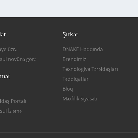
lər
Şirkət
aye üzrə
DNAKE Haqqında
sul növünə görə
Brendimiz
Texnologiya Tərəfdaşları
dmət
Tədqiqatlar
Bloq
Məxfilik Siyasəti
fdaş Portalı
sul İzləmə