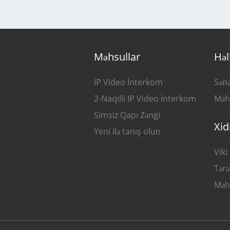
Məhsullar
Həl
IP Video İnterkom
Sən
2-Naqilli IP Video İnterkom
Məh
Simsiz Qapı Zəngi
Xi
Yeni ilə tanış olun
Viki
Tərə
Məh