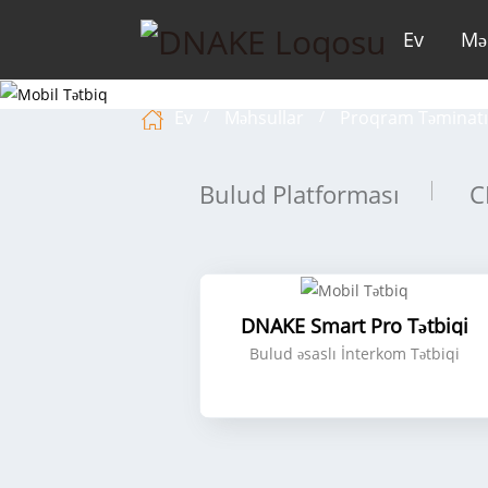
Ev
Mə
Ev
Məhsullar
Proqram Təminat
Bulud Platforması
C
DNAKE Smart Pro Tətbiqi
Bulud əsaslı İnterkom Tətbiqi