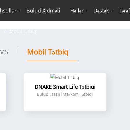
hsullar
Bulud Xidməti
Həllər
Dəstək
Tərə
Mobil Tətbiq
ı
Mobil Tətbiq
Mobil Tətbiq
MS
DNAKE Smart Life Tətbiqi
Bulud əsaslı İnterkom Tətbiqi