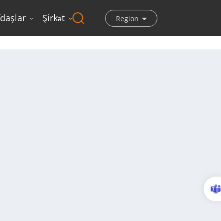
fdaşlar
Şirkət
Region