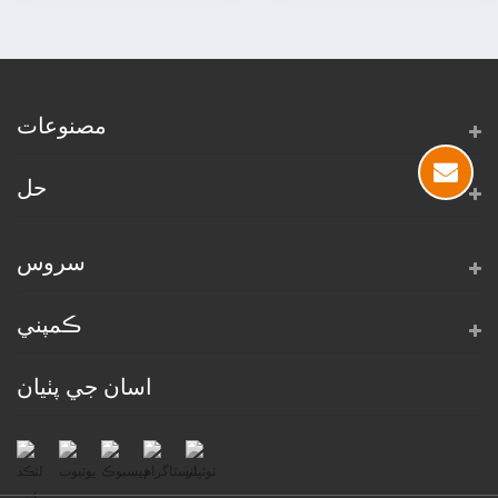
مصنوعات
حل
سروس
ڪمپني
اسان جي پٺيان