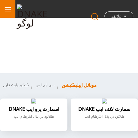
علائقو
موبائل ايپليڪيشن
موبائل ايپليڪيشن
سي ايم ايس
ڪلائوڊ پليٽ فارم
DNAKE سمارٽ لائف ايپ
DNAKE اسمارٽ پرو ايپ
ڪلائوڊ تي ٻڌل انٽرڪام ايپ
ڪلائوڊ تي ٻڌل انٽرڪام ايپ