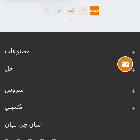
صفحو
>>
اڳيون
2
1
>
1 / 2
مصنوعات
حل
سروس
ڪمپني
اسان جي پٺيان