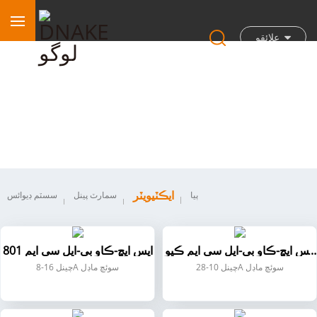
علائقو
ايڪٽيويٽر
ايڪٽيويٽر
ٻيا
سمارٽ پينل
سسٽم ڊيوائس
ايس ايڇ-ڪاو بي-ايل سي ايم ڪيو
ايس ايڇ-ڪاو بي-ايل سي ايم 801
01
28-چينل 10A سوئچ ماڊل
8-چينل 16A سوئچ ماڊل