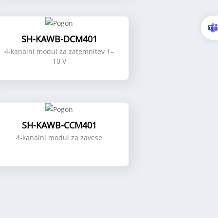
SH-KAWB-DCM401
4-kanalni modul za zatemnitev 1–
10 V
SH-KAWB-CCM401
4-kanalni modul za zavese