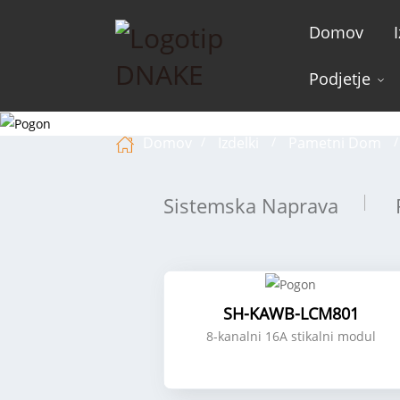
Domov
Podjetje
Domov
Izdelki
Pametni Dom
Sistemska Naprava
SH-KAWB-LCM801
8-kanalni 16A stikalni modul