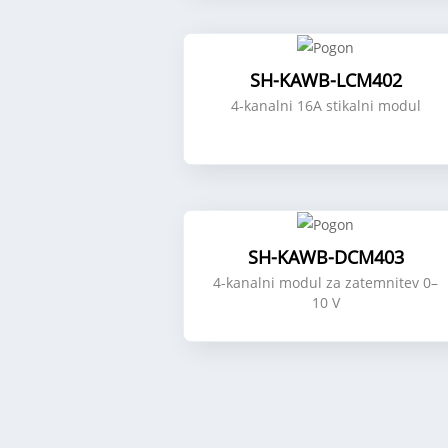
SH-KAWB-LCM402
4-kanalni 16A stikalni modul
SH-KAWB-DCM403
4-kanalni modul za zatemnitev 0–
10 V