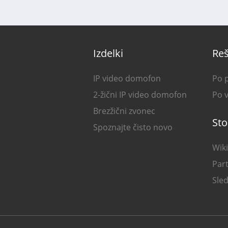
Izdelki
Reš
IP video domofon
Po 
2-žični IP video domofon
Po v
Brezžični zvonec
Sto
Spoznajte čisto novo
Wiki
Part
Sle