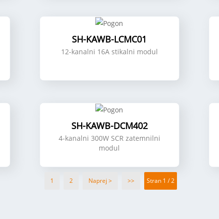
SH-KAWB-LCMC01
12-kanalni 16A stikalni modul
SH-KAWB-DCM402
4-kanalni 300W SCR zatemnilni
modul
1
2
Naprej >
>>
Stran 1 / 2