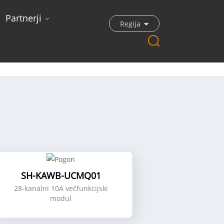
Partnerji
Regija
SH-KAWB-UCMQ01
28-kanalni 10A večfunkcijski
modul