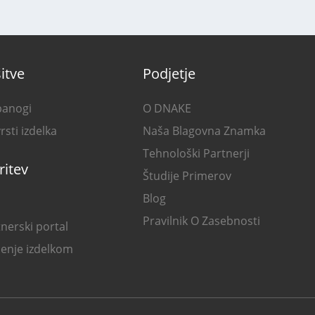
itve
Podjetje
panogi
O DNAKE
rsti izdelka
Naša Blagovna Znamka
Tehnološki Partnerji
ritev
Študije Primerov
Blog
Pravilnik O Zasebnosti
nerski portal
denje izdelkom