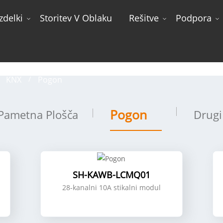
Izdelki
Storitev V Oblaku
Rešitve
Podpora
Pogon
KNX
Pogon
Pogon
Pametna Plošča
Drugi
SH-KAWB-LCMQ01
28-kanalni 10A stikalni modul