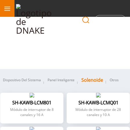
Región
Solenoide
Solenoide
Dispositivo Del Sistema
Panel Inteligente
Otros
SH-KAWB-LCM801
SH-KAWB-LCMQ01
Módulo de interruptor de 8
Módulo de interruptor de 28
canales y 16 A
canales y 10 A