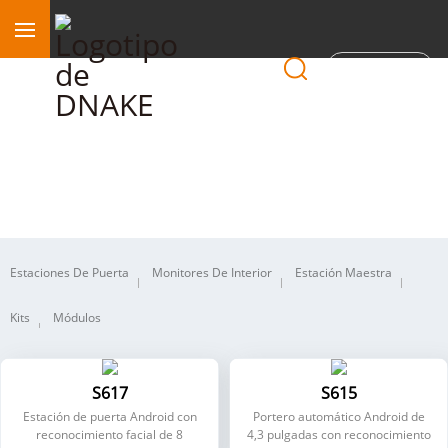
Región
Videoportero IP
Estaciones De Puerta
Monitores De Interior
Estación Maestra
Kits
Módulos
S617
S615
Estación de puerta Android con
Portero automático Android de
reconocimiento facial de 8
4,3 pulgadas con reconocimiento