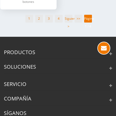
botones
1
2
3
4
Siguiente
>>
Página
>
1 / 4
PRODUCTOS
SOLUCIONES
SERVICIO
COMPAÑÍA
SÍGANOS