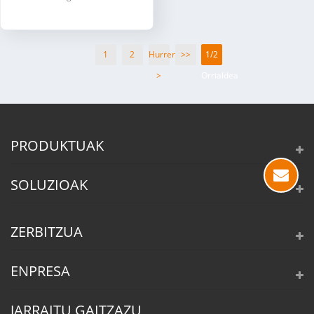
1
2
Hurrengoa
>>
1/2
>
Orrialdea
PRODUKTUAK
SOLUZIOAK
ZERBITZUA
ENPRESA
JARRAITU GAITZAZU