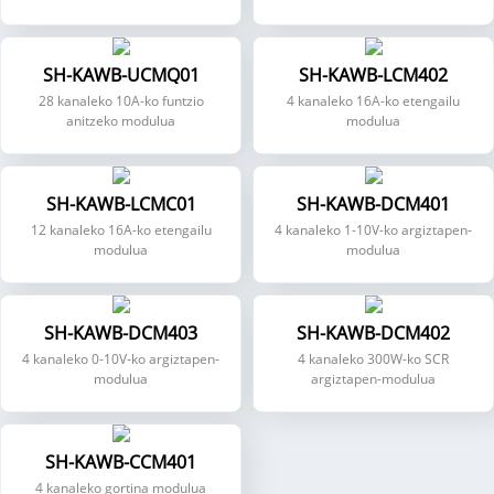
SH-KAWB-UCMQ01
SH-KAWB-LCM402
28 kanaleko 10A-ko funtzio
4 kanaleko 16A-ko etengailu
anitzeko modulua
modulua
SH-KAWB-LCMC01
SH-KAWB-DCM401
12 kanaleko 16A-ko etengailu
4 kanaleko 1-10V-ko argiztapen-
modulua
modulua
SH-KAWB-DCM403
SH-KAWB-DCM402
4 kanaleko 0-10V-ko argiztapen-
4 kanaleko 300W-ko SCR
modulua
argiztapen-modulua
SH-KAWB-CCM401
4 kanaleko gortina modulua