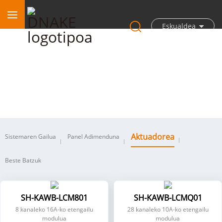
Eskualdea
Aktuadorea
Aktuadorea
Sistemaren Gailua
Panel Adimenduna
Beste Batzuk
SH-KAWB-LCM801
SH-KAWB-LCMQ01
8 kanaleko 16A-ko etengailu
28 kanaleko 10A-ko etengailu
modulua
modulua