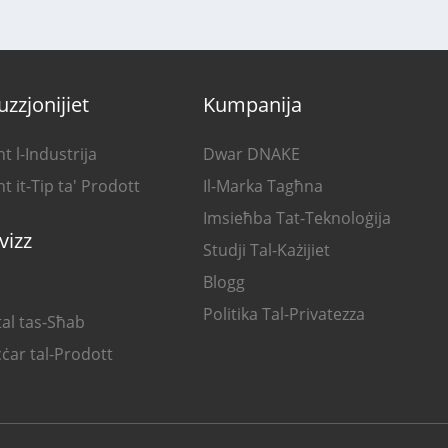
uzzjonijiet
Kumpanija
t l-Industrija
Dwar DNAKE
t it-Tip ta' Prodott
Il-Marka Tagħna
Imsieħba Tat-Teknoloġija
vizz
Studji Tal-Każijiet
Blogg
Politika Tal-Privatezza
al tas-Sħab
ċar tal-Prodott