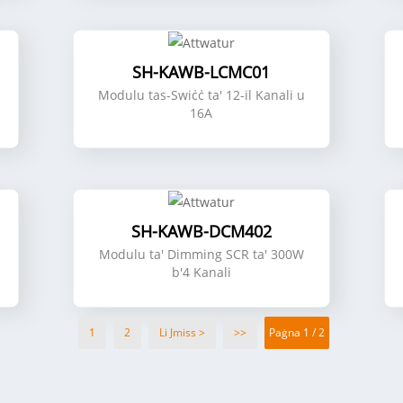
SH-KAWB-LCMC01
Modulu tas-Swiċċ ta' 12-il Kanali u
16A
SH-KAWB-DCM402
Modulu ta' Dimming SCR ta' 300W
b'4 Kanali
1
2
Li Jmiss >
>>
Paġna 1 / 2