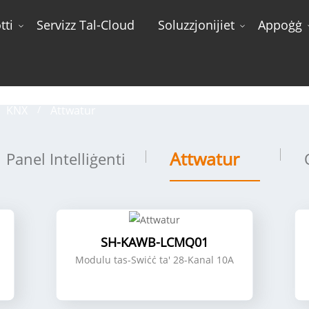
tti
Servizz Tal-Cloud
Soluzzjonijiet
Appoġġ
Attwatur
KNX
Attwatur
Attwatur
Panel Intelliġenti
SH-KAWB-LCMQ01
Modulu tas-Swiċċ ta' 28-Kanal 10A