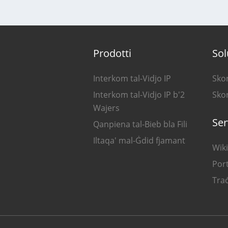
Prodotti
Sol
Interkom tal-Vidjo IP
Skon
Interkom tal-Vidjo IP b'2
Skon
Wajers
Ser
Qanpiena tal-Bieb bla Fili
Iltaqa' mal-Ġdid fjamant
Wiki
Port
Traċ