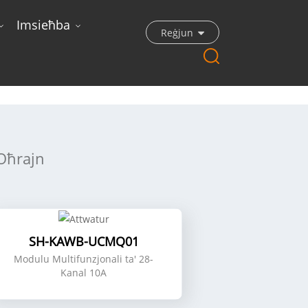
Imsieħba
Reġjun
Oħrajn
SH-KAWB-UCMQ01
Modulu Multifunzjonali ta' 28-
Kanal 10A