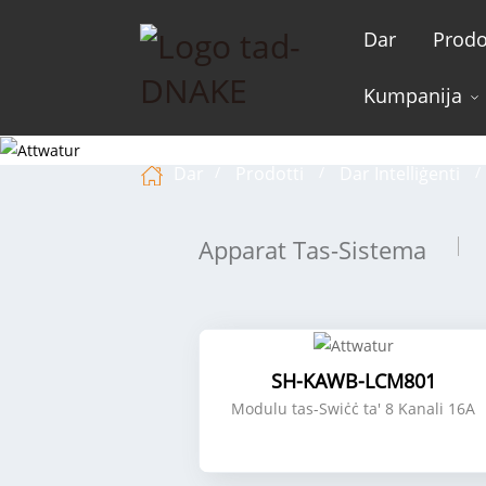
Dar
Prodo
Kumpanija
Dar
Prodotti
Dar Intelliġenti
Apparat Tas-Sistema
SH-KAWB-LCM801
Modulu tas-Swiċċ ta' 8 Kanali 16A