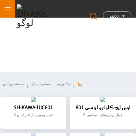
علائقو
ٻيا
ٻيا
ايڪٽيويٽر
سمارٽ پينل
سسٽم ڊيوائس
ايس ايڇ-ڪاوا-يو آءِ سي 801
SH-KAWA-UIC601
8-چينل يونيورسل انٽرفيس
6-چينل يونيورسل انٽرفيس