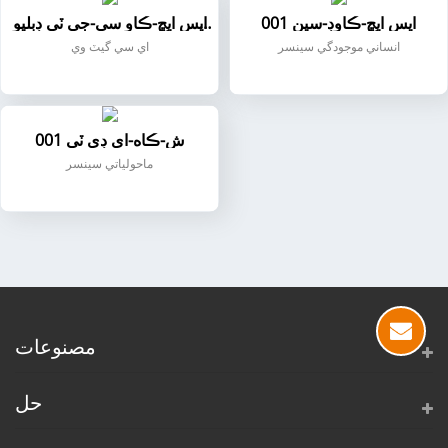
ايس ايڇ-ڪاوڊ-سين 001
ايس ايڇ-ڪاو سي-جي ٽي ڊبليو
005
انساني موجودگي سينسر
اي سي گيٽ وي
ش-ڪاه-اي ڊي ٽي 001
ماحولياتي سينسر
مصنوعات
حل