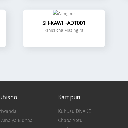
SH-KAWH-ADT001
Kihisi cha Mazingira
uhisho
Kampuni
Viwanda
Kuhusu DNAKE
 Aina ya Bidhaa
Chapa Yetu