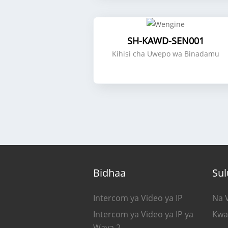
SH-KAWD-SEN001
Kihisi cha Uwepo wa Binadamu
Bidhaa
Sul
Intercom ya Video ya IP
Na 
Intercom ya Video ya IP ya
Kwa
Waya 2