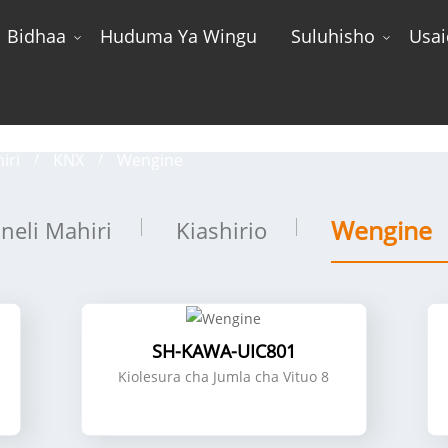
Bidhaa
Huduma Ya Wingu
Suluhisho
Usai
Wengine
iri
KNX
Wengine
Wengine
neli Mahiri
Kiashirio
SH-KAWA-UIC801
Kiolesura cha Jumla cha Vituo 8