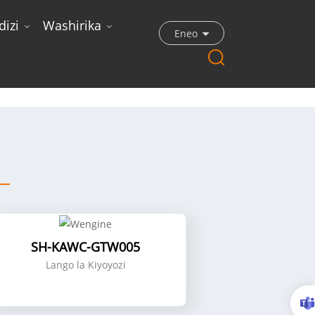
dizi
Washirika
Eneo
SH-KAWC-GTW005
Lango la Kiyoyozi