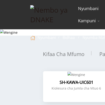
Nyumbani
Kampuni
Nyumbani
Bidhaa
Nyumba Mah
Kifaa Cha Mfumo
Pa
SH-KAWA-UIC601
Kiolesura cha Jumla cha Vituo 6