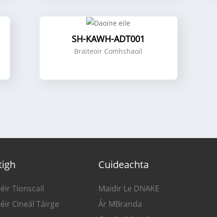
SH-KAWH-ADT001
Braiteoir Comhshaoil
tigh
Cuideachta
éir Tionscail
Maidir Le DNAKE
éir Cineál Táirge
Ár MBranda