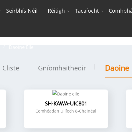
Seirbhís Néil
Réitigh
Tacaíocht
Comhphái
Daoine eile
Daoine Eile
Daoine 
 Cliste
Gníomhaitheoir
SH-KAWA-UIC801
Comhéadan Uilíoch 8-Chainéal