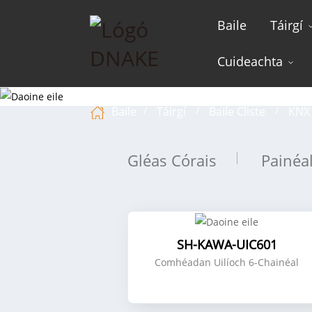
Baile
Táirgí
Cuideachta
Baile
Táirgí
Baile Cliste
KNX
Gléas Córais
Painéal
SH-KAWA-UIC601
Comhéadan Uilíoch 6-Chainéal