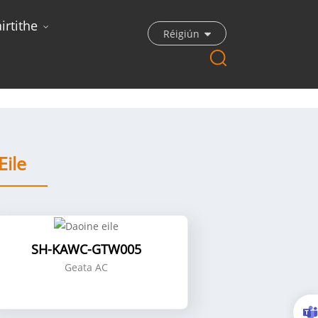
rtithe
Réigiún
Eile
SH-KAWC-GTW005
Geata AC