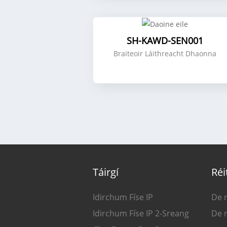
SH-KAWD-SEN001
Braiteoir Láithreacht Dhaonna
Táirgí
Réi
Idirchum Físe IP
De r
Idirchum Físe IP 2-Sreang
De r