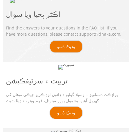
اڪثر پڇيا ويا سوال
Find the answers to your questions in the FAQ list. If you
have more questions, please contact support@dnake.com.
وڌيڪ ڏسو
تربيت ۽ سرٽيفڪيشن
پراڊڪٽ دستاويز ۽ وسيلا ڳوليو ۽ ڊائون لوڊ ڪريو جيڪي توهان کي
گهربل آهن، بشمول يوزر مينوئل، فرم ويئر، ۽ ڊيٽا شيٽ.
وڌيڪ ڏسو