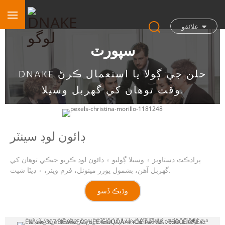
علائقو
سپورٽ
DNAKE حلن جي ڳولا يا استعمال ڪرڻ
وقت توهان کي گهربل وسيلا.
ڊائون لوڊ سينٽر
پراڊڪٽ دستاويز ۽ وسيلا ڳوليو ۽ ڊائون لوڊ ڪريو جيڪي توهان کي
گهربل آهن، بشمول يوزر مينوئل، فرم ويئر، ۽ ڊيٽا شيٽ.
وڌيڪ ڏسو