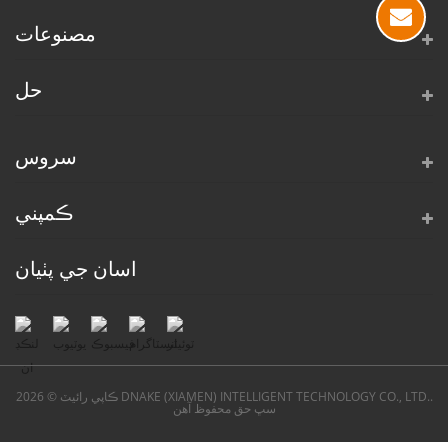
مصنوعات
حل
سروس
ڪمپني
اسان جي پٺيان
ڪاپي رائيٽ © 2026 DNAKE (XIAMEN) INTELLIGENT TECHNOLOGY CO., LTD..
سڀ حق محفوظ آهن