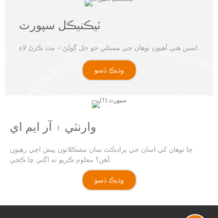
ٽيڪنيڪل سپورٽ
اسين هتي آهيون توهان جي مسئلي جو حل ڳولڻ ۾ مدد ڪرڻ لاءِ.
وڌيڪ ڏسو
وارنٽي ۽ آر ايم اي
ڇا توهان کي اسان جي پراڊڪٽ سان مشڪلاتون پيش اچي رهيون
آهن؟ معلوم ڪريو ته اڳتي ڇا ڪجي.
وڌيڪ ڏسو