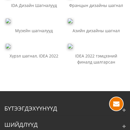
IDA Дизайн Шагналууд
Францын дизайны шагнал
Музейн шагналууд
Азийн дизайны шагнал
Хүрэл шагнал, IDEA 2022
IDEA 2022 тэмцээний
финалд шалгарсан
БҮТЭЭГДЭХҮҮНҮҮД
ШИЙДЛҮҮД