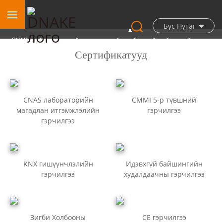
Шагнал ба гэрчилгээ
Бүс Нутаг
DNAKE нь бүтээгдэхүүний шилдэг чанар болон бизнесийн гүйцэтгэлийн төлөө
тогтмол шагнал хүртэж, хүлээн зөвшөөрөгдсөөр ирсэн.
Сертификатууд
CNAS лабораторийн
CMMI 5-р түвшний
магадлан итгэмжлэлийн
гэрчилгээ
гэрчилгээ
KNX гишүүнчлэлийн
Идэвхгүй байшингийн
гэрчилгээ
худалдаачны гэрчилгээ
Зигби Холбооны
CE гэрчилгээ