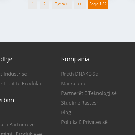
1
2
Tjetra >
>>
Faqja 1 / 2
idhje
Kompania
s Industrisë
Rreth DNAKE-Së
s Llojit të Produktit
Marka Jonë
Partnerët E Teknologjisë
ërbim
Studime Rastesh
Blog
Politika E Privatësisë
ali i Partnerëve
rmimi i Produkteve