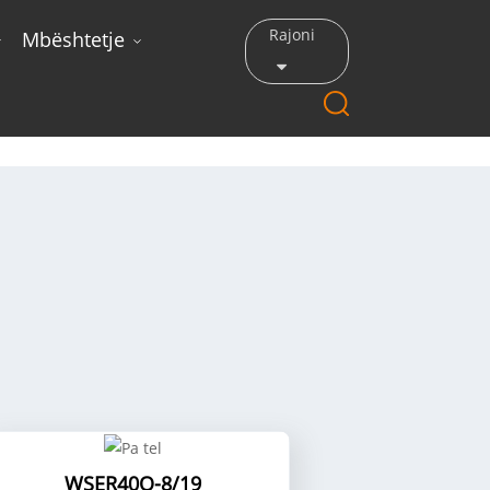
Rajoni
Mbështetje
WSER40Q-8/19