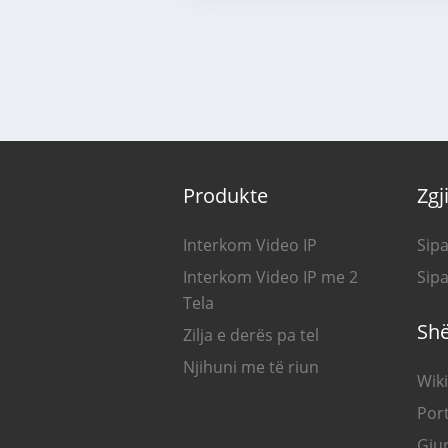
Produkte
Zgj
Interkom Video IP
Sipa
Interkom Video IP me 2
Sipa
Tela
Sh
Zilja e derës pa tel
Njihuni me të riun
Wiki
Port
Gju