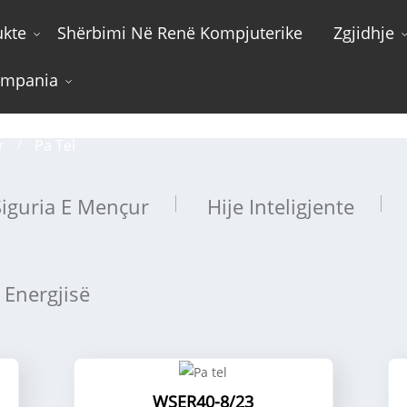
ukte
Shërbimi Në Renë Kompjuterike
Zgjidhje
mpania
Pa tel
r
Pa Tel
Siguria E Mençur
Hije Inteligjente
 Energjisë
WSER40-8/23