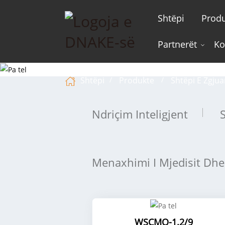
Shtëpi
Prod
Partnerët
Ko
Shtëpi
Produkte
Shtëpi E Zgjua
Ndriçim Inteligjent
Menaxhimi I Mjedisit Dhe
WSCMQ-1.2/9