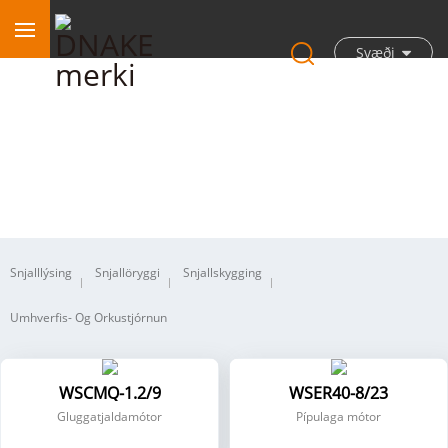
Svæði
Þráðlaust
Snjalllýsing
Snjallöryggi
Snjallskygging
Umhverfis- Og Orkustjórnun
WSCMQ-1.2/9
WSER40-8/23
Gluggatjaldamótor
Pípulaga mótor