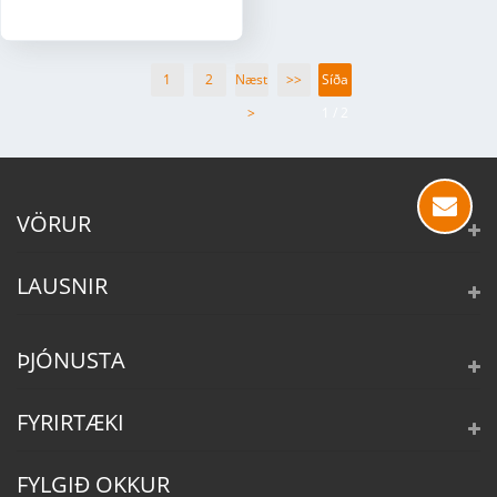
1
2
Næst
>>
Síða
>
1 / 2
VÖRUR
LAUSNIR
ÞJÓNUSTA
FYRIRTÆKI
FYLGIÐ OKKUR