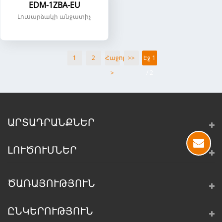
EDM-1ZBA-EU
Լուսարձակի անջատիչ
1
2
Հաջորդը
>>
Էջ 1
>
/ 2
ԱՐՏԱԴՐԱՆՔՆԵՐ
ԼՈՒԾՈՒՄՆԵՐ
ԾԱՌԱՅՈՒԹՅՈՒՆ
ԸՆԿԵՐՈՒԹՅՈՒՆ