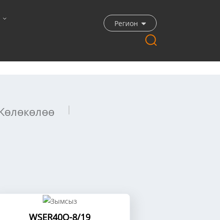
Регион
Көлөкөлөө
WSER40Q-8/19