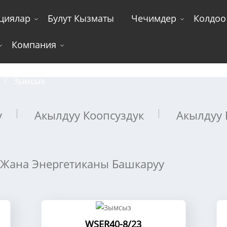
циялар
Булут Кызматы
Чечимдер
Колдоо
Компания
Зымсыз
Зымсыз
у
Акылдуу Коопсуздук
Акылдуу 
 Жана Энергетиканы Башкаруу
WSER40-8/23