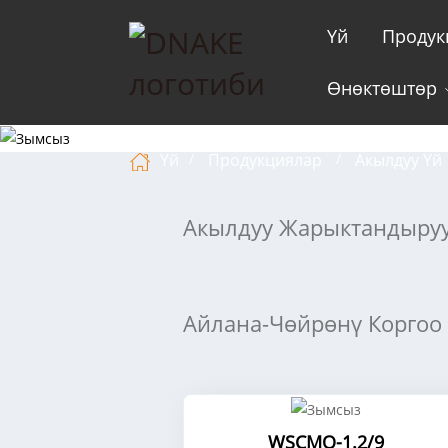
Үй
Продук
Өнөктөштөр
Үй
Продукциялар
Акылдуу Үй
Акылдуу Жарыктандыру
Айлана-Чөйрөнү Коргоо
WSCMQ-1.2/9