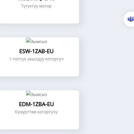
Түтүктүү мотор
ESW-1ZAB-EU
1-топтук акылдуу которгуч
EDM-1ZBA-EU
Күңүрттөө которгучу