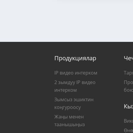
Продукциялар
Че
IP видео интерком
Тар
2 зымдуу IP видео
Про
интерком
бою
Зымсыз эшиктин
Кы
коңгуроосу
Жаңы менен
Вик
таанышыңыз
Өнө