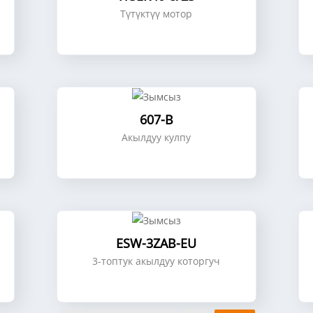
Түтүктүү мотор
607-B
Акылдуу кулпу
ESW-3ZAB-EU
3-топтук акылдуу которгуч