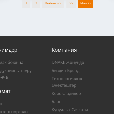
1
2
Кийинки >
>>
1-Бет / 2
чимдер
Компания
мак боюнча
DNAKE Жөнүндө
дукциянын түрү
Биздин Бренд
нча
Технологиялык
Өнөктөштөр
змат
Кейс-Стадилер
Блог
и
Купуялык Саясаты
ктөш порталы