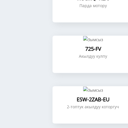
Парда мотору
725-FV
Акылдуу кулпу
ESW-2ZAB-EU
2-топтук акылдуу которгуч