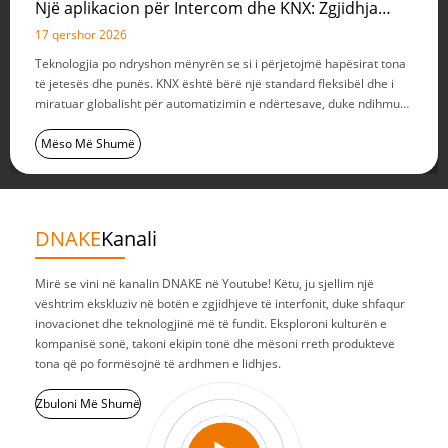
Një aplikacion për Intercom dhe KNX: Zgjidhja
inteligjente DNAKE për automatizimin e
17 qershor 2026
ndërtesave
Teknologjia po ndryshon mënyrën se si i përjetojmë hapësirat tona
të jetesës dhe punës. KNX është bërë një standard fleksibël dhe i
miratuar globalisht për automatizimin e ndërtesave, duke ndihmuar
në përmirësimin e gjithçkaje, nga ndriçimi inteligjent deri te
menaxhimi i HVAC. Brenda ekosistemit KNX, DNAKE ofron një...
Mëso Më Shumë
DNAKE
Kanali
Mirë se vini në kanalin DNAKE në Youtube! Këtu, ju sjellim një
vështrim ekskluziv në botën e zgjidhjeve të interfonit, duke shfaqur
inovacionet dhe teknologjinë më të fundit. Eksploroni kulturën e
kompanisë sonë, takoni ekipin tonë dhe mësoni rreth produkteve
tona që po formësojnë të ardhmen e lidhjes.
Zbuloni Më Shumë