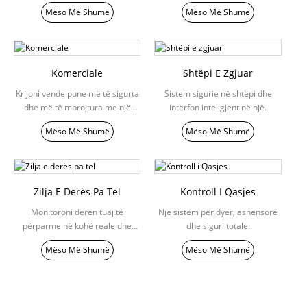
nivel tjetër.
zëvendësime.
Mëso Më Shumë
Mëso Më Shumë
Komerciale
Shtëpi E Zgjuar
Krijoni vende pune më të sigurta
Sistem sigurie në shtëpi dhe
dhe më të mbrojtura me një
interfon inteligjent në një.
zgjidhje të plotë interkomi.
Mëso Më Shumë
Mëso Më Shumë
Zilja E Derës Pa Tel
Kontroll I Qasjes
Monitoroni derën tuaj të
Një sistem për dyer, ashensorë
përparme në kohë reale dhe
dhe siguri totale.
përgjigjuni derës në çdo kohë.
Mëso Më Shumë
Mëso Më Shumë