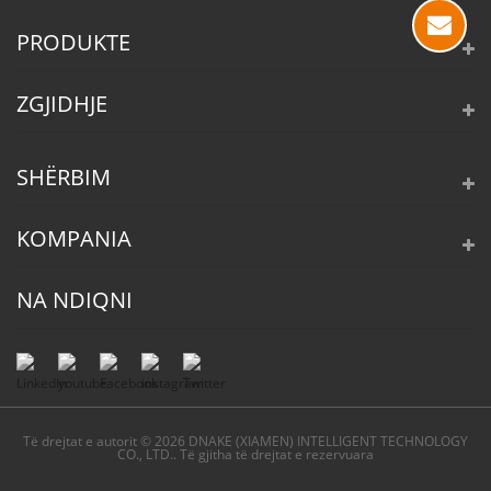
PRODUKTE
ZGJIDHJE
SHËRBIM
KOMPANIA
NA NDIQNI
Të drejtat e autorit © 2026 DNAKE (XIAMEN) INTELLIGENT TECHNOLOGY
CO., LTD.. Të gjitha të drejtat e rezervuara