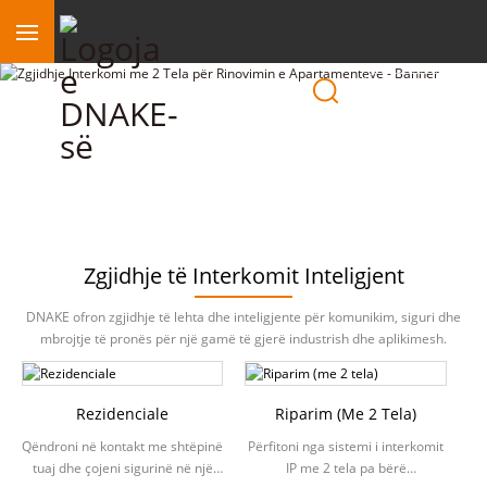
Rajoni
Zgjidhje të Interkomit Inteligjent
DNAKE ofron zgjidhje të lehta dhe inteligjente për komunikim, siguri dhe
mbrojtje të pronës për një gamë të gjerë industrish dhe aplikimesh.
Rezidenciale
Riparim (me 2 Tela)
Qëndroni në kontakt me shtëpinë
Përfitoni nga sistemi i interkomit
tuaj dhe çojeni sigurinë në një
IP me 2 tela pa bërë