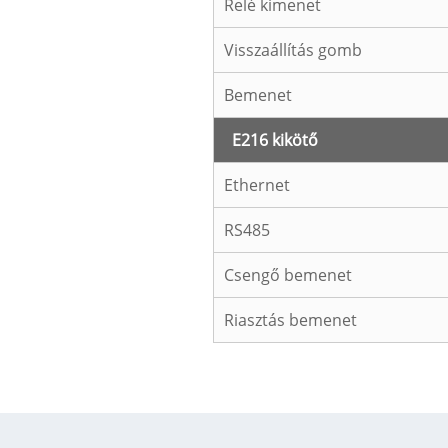
Relé kimenet
Visszaállítás gomb
Bemenet
E216 kikötő
Ethernet
RS485
Csengő bemenet
Riasztás bemenet