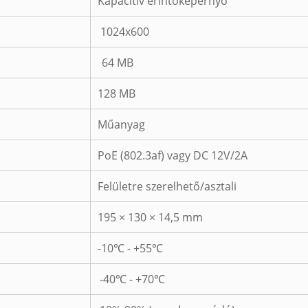
Kapacitív érintőképernyő
1024x600
64 MB
128 MB
Műanyag
PoE (802.3af) vagy DC 12V/2A
Felületre szerelhető/asztali
195 × 130 × 14,5 mm
-10℃ - +55℃
-40℃ - +70℃