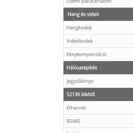
Üzemi páratartalom
Hang és videó
Hangkodek
Videókodek
Fénykompenzáció
Hálózatépítés
Jegyzőkönyv
S213K kikötő
Ethernet
RS485