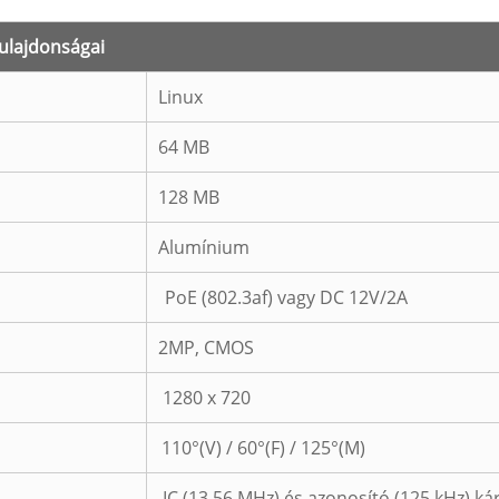
tulajdonságai
Linux
64 MB
128 MB
Alumínium
PoE (802.3af) vagy DC 12V/2A
2MP, CMOS
1280 x 720
110°(V) / 60°(F) / 125°(M)
IC (13,56 MHz) és azonosító (125 kHz) ká