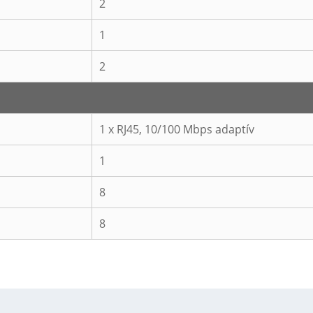
2
1
2
1 x RJ45, 10/100 Mbps adaptív
1
8
8