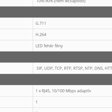
10%-90% (nem lecsapódó)
G.711
H.264
LED fehér fény
SIP, UDP, TCP, RTP, RTSP, NTP, DNS, HT
1 x RJ45, 10/100 Mbps adaptív
1