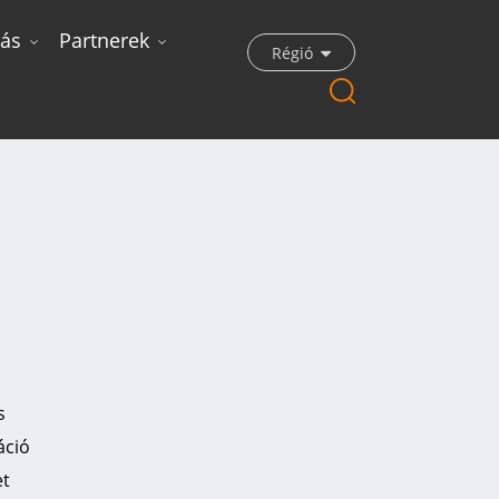
ás
Partnerek
Régió
s
áció
et