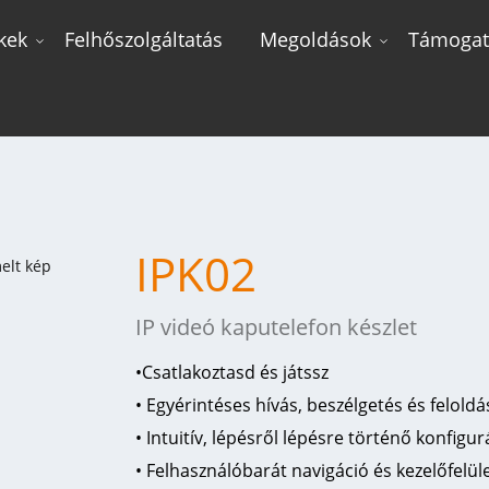
kek
Felhőszolgáltatás
Megoldások
Támogat
IPK02
IP videó kaputelefon készlet
•
Csatlakoztasd és játssz
• Egyérintéses hívás, beszélgetés és feloldá
• Intuitív, lépésről lépésre történő konfigur
• Felhasználóbarát navigáció és kezelőfelül