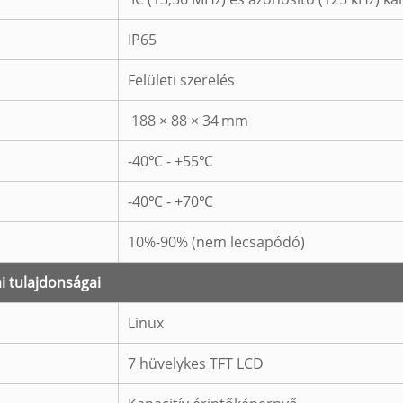
IP65
Felületi szerelés
188 × 88 × 34
mm
-40℃ - +55℃
-40℃ - +70℃
10%-90% (nem lecsapódó)
ai tulajdonságai
Linux
7 hüvelykes TFT LCD