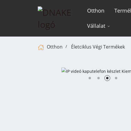
Otthon
Termé
Vállalat
Otthon
Életciklus Végi Termékek