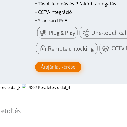
• Távoli feloldás és PIN-kód támogatás
• CCTV-integráció
• Standard PoE
Árajánlat kérése
Letöltés