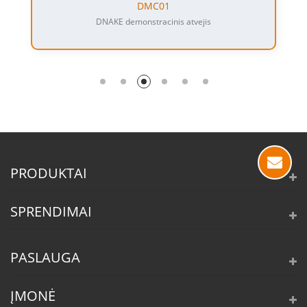
DMC01
DNAKE demonstracinis atvejis
PRODUKTAI
SPRENDIMAI
PASLAUGA
ĮMONĖ