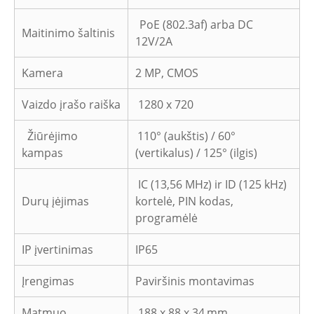
PoE (802.3af) arba DC
Maitinimo šaltinis
12V/2A
Kamera
2 MP, CMOS
Vaizdo įrašo raiška
1280 x 720
Žiūrėjimo
110° (aukštis) / 60°
kampas
(vertikalus) / 125° (ilgis)
IC (13,56 MHz) ir ID (125 kHz)
Durų įėjimas
kortelė, PIN kodas,
programėlė
IP įvertinimas
IP65
Įrengimas
Paviršinis montavimas
Matmuo
188 x 88 x 34
mm