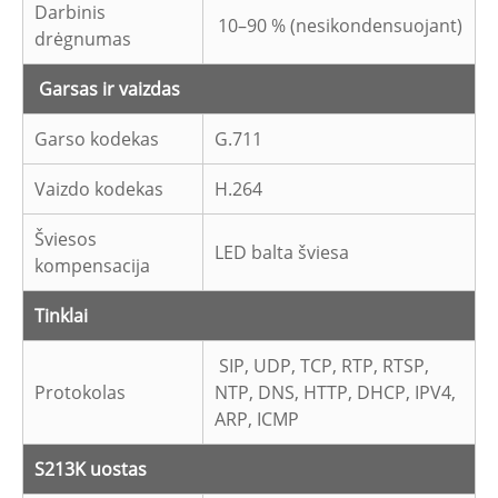
Darbinis
10–90 % (nesikondensuojant)
drėgnumas
Garsas ir vaizdas
Garso kodekas
G.711
Vaizdo kodekas
H.264
Šviesos
LED balta šviesa
kompensacija
Tinklai
SIP, UDP, TCP, RTP, RTSP,
Protokolas
NTP, DNS, HTTP, DHCP, IPV4,
ARP, ICMP
S213K uostas