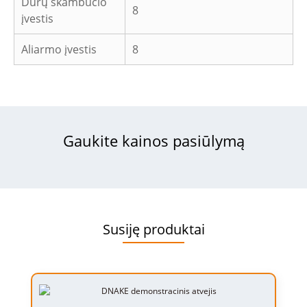
Durų skambučio
8
įvestis
Aliarmo įvestis
8
Gaukite kainos pasiūlymą
Susiję produktai