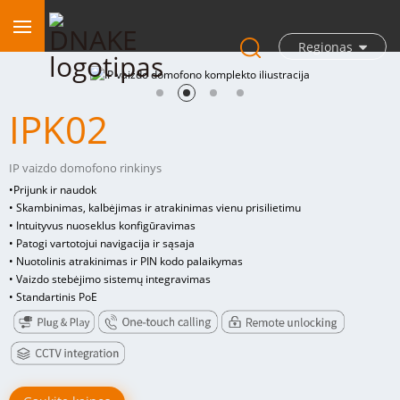
Regionas
IPK02
IP vaizdo domofono rinkinys
•
Prijunk ir naudok
• Skambinimas, kalbėjimas ir atrakinimas vienu prisilietimu
• Intuityvus nuoseklus konfigūravimas
• Patogi vartotojui navigacija ir sąsaja
• Nuotolinis atrakinimas ir PIN kodo palaikymas
• Vaizdo stebėjimo sistemų integravimas
• Standartinis PoE