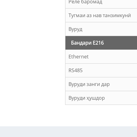
Реле баромад
Тугмаи аз нав танзимкунӣ
Вуруд
Бандари E216
Ethernet
RS485
Вуруди занги дар
Вуруди ҳушдор