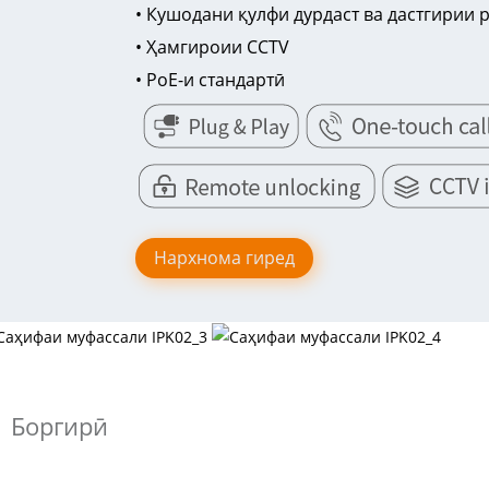
• Кушодани қулфи дурдаст ва дастгирии 
• Ҳамгироии CCTV
• PoE-и стандартӣ
Нархнома гиред
Боргирӣ