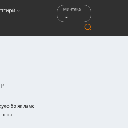
Минтақа
стгирӣ
IP
қулф бо як ламс
 осон