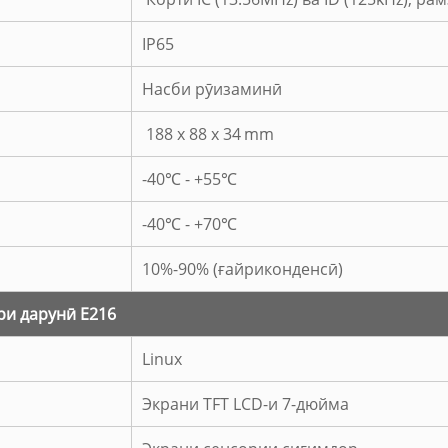
IP65
Насби рӯизаминӣ
188 x 88 x 34
mm
-40℃ - +55℃
-40℃ - +70℃
10%-90% (ғайриконденсӣ)
ри дарунӣ E216
Linux
Экрани TFT LCD-и 7-дюйма