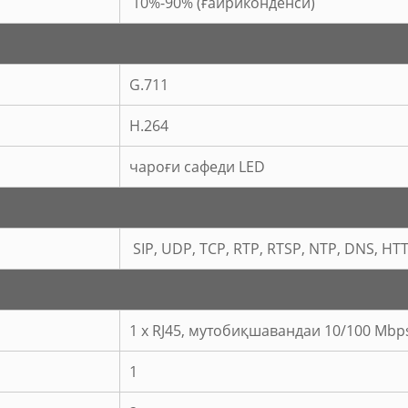
10%-90% (ғайриконденсӣ)
G.711
H.264
чароғи сафеди LED
SIP, UDP, TCP, RTP, RTSP, NTP, DNS, HT
1 x RJ45, мутобиқшавандаи 10/100 Mbp
1