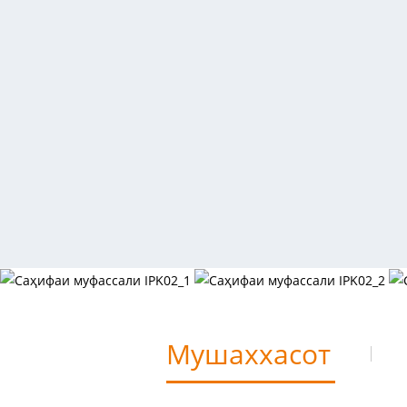
Мушаххасот