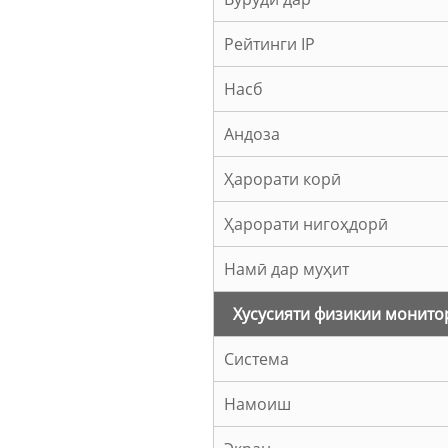
Рейтинги IP
Насб
Андоза
Ҳарорати корӣ
Ҳарорати нигоҳдорӣ
Намӣ дар муҳит
Хусусияти физикии монито
Система
Намоиш