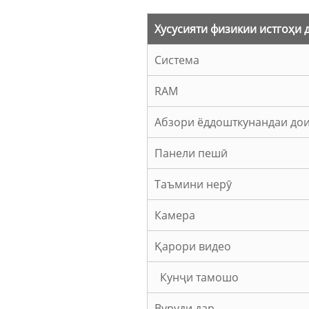
Хусусияти физикии истгоҳи 
Система
RAM
Абзори ёддошткунандаи до
Панели пешӣ
Таъмини нерӯ
Камера
Қарори видео
Кунҷи тамошо
Вуруди дар