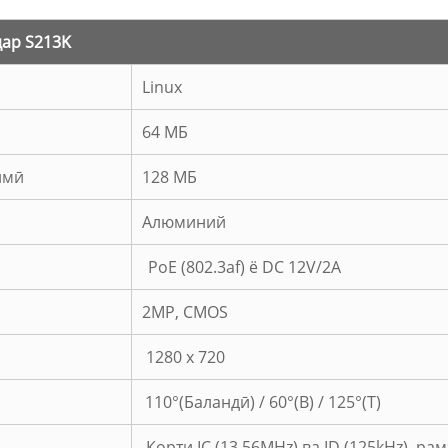
дар S213K
Linux
64 МБ
имӣ
128 МБ
Алюминий
PoE (802.3af) ё DC 12V/2A
2MP, CMOS
1280 x 720
110°(Баландӣ) / 60°(В) / 125°(Т)
Корти IC (13.56MHz) ва ID (125kHz), рам