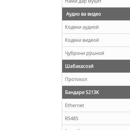
Намӣ дар муҳит
Аудио ва видео
Кодеки аудиоӣ
Кодеки видеоӣ
Ҷуброни рӯшноӣ
Шабакасозӣ
Протокол
Бандари S213K
Ethernet
RS485