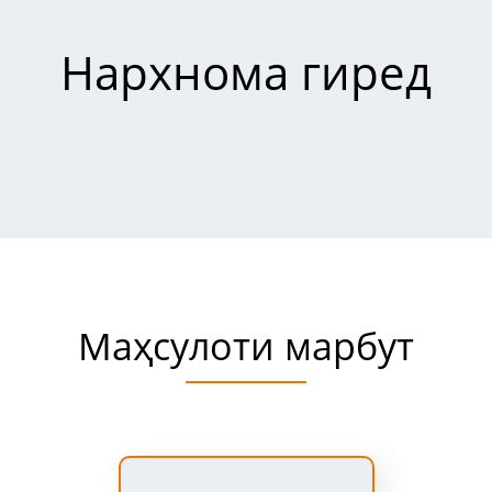
Нархнома гиред
Маҳсулоти марбут