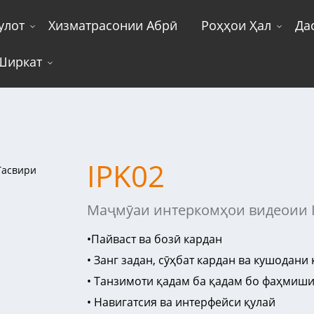
улот
Хизматрасонии Абрӣ
Роҳҳои Ҳал
Да
Ширкат
IPK02
Маҷмӯаи интеркомҳои видеоии 
•
Пайваст ва бозӣ кардан
• Занг задан, сӯҳбат кардан ва кушодани 
• Танзимоти қадам ба қадам бо фаҳмиши
• Навигатсия ва интерфейси қулай