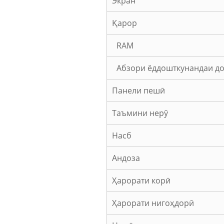
Экран
Қарор
RAM
Абзори ёддошткунандаи д
Панели пешӣ
Таъмини нерӯ
Насб
Андоза
Ҳарорати корӣ
Ҳарорати нигоҳдорӣ