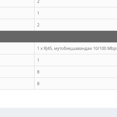
2
1
2
1 x RJ45, мутобиқшавандаи 10/100 Mbp
1
8
8