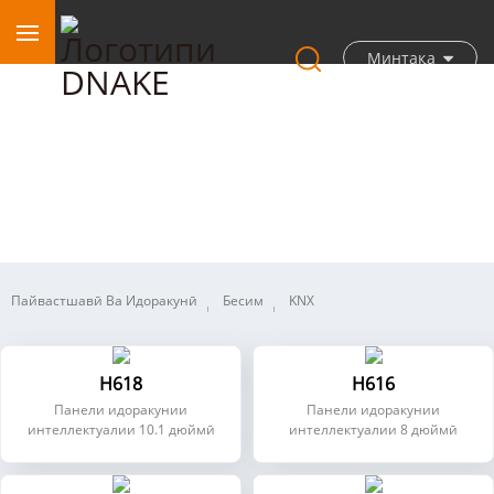
Минтақа
Хонаи интеллектуалӣ
Пайвастшавӣ Ва Идоракунӣ
Бесим
KNX
H618
H616
Панели идоракунии
Панели идоракунии
интеллектуалии 10.1 дюймӣ
интеллектуалии 8 дюймӣ