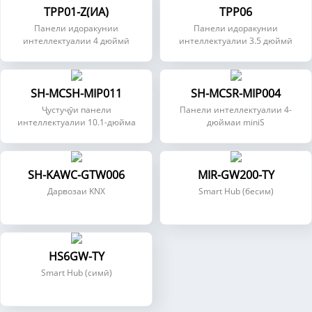
TPP01-Z(ИА)
TPP06
Панели идоракунии
Панели идоракунии
интеллектуалии 4 дюймӣ
интеллектуалии 3.5 дюймӣ
SH-MCSH-MIP011
SH-MCSR-MIP004
Ҷустуҷӯи панели
Панели интеллектуалии 4-
интеллектуалии 10.1-дюйма
дюймаи miniS
SH-KAWC-GTW006
MIR-GW200-TY
Дарвозаи KNX
Smart Hub (бесим)
HS6GW-TY
Smart Hub (симӣ)