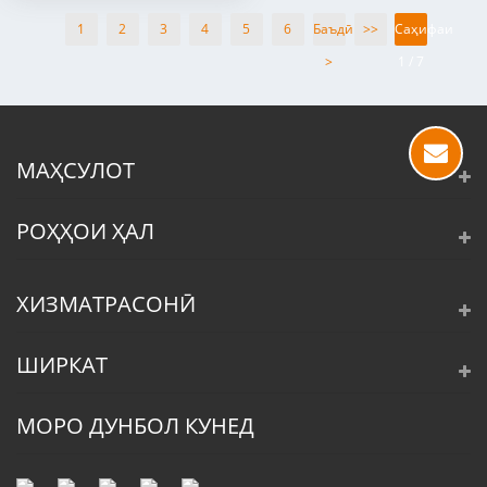
1
2
3
4
5
6
Баъдӣ
>>
Саҳифаи
>
1 / 7
МАҲСУЛОТ
РОҲҲОИ ҲАЛ
ХИЗМАТРАСОНӢ
ШИРКАТ
МОРО ДУНБОЛ КУНЕД