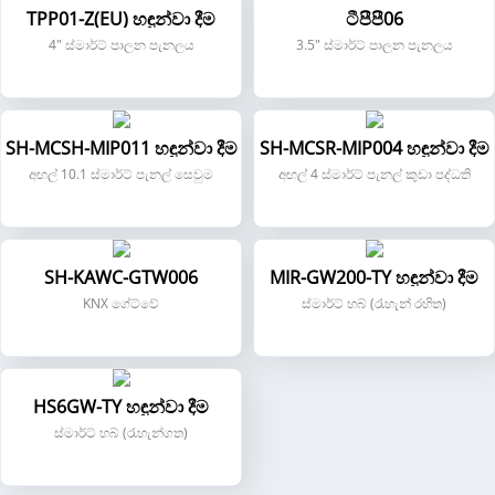
TPP01-Z(EU) හඳුන්වා දීම
ටීපීපී06
4" ස්මාර්ට් පාලන පැනලය
3.5" ස්මාර්ට් පාලන පැනලය
SH-MCSH-MIP011 හඳුන්වා දීම
SH-MCSR-MIP004 හඳුන්වා දීම
අඟල් 10.1 ස්මාර්ට් පැනල් සෙවුම
අඟල් 4 ස්මාර්ට් පැනල් කුඩා පද්ධති
SH-KAWC-GTW006
MIR-GW200-TY හඳුන්වා දීම
KNX ගේට්වේ
ස්මාර්ට් හබ් (රැහැන් රහිත)
HS6GW-TY හඳුන්වා දීම
ස්මාර්ට් හබ් (රැහැන්ගත)