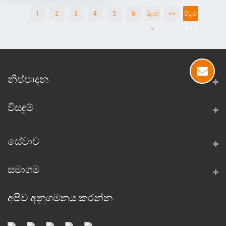
1
2
3
4
5
6
ඊළඟ
>>
පිටුව
>
1 / 7
නිෂ්පාදන
විසඳුම්
සේවාව
සමාගම
අපිව අනුගමනය කරන්න