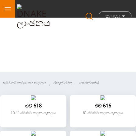
කලාපය
ස්මාර්ට් නිවස
සම්බන්ධතාවය සහ පාලනය
රැහැන් රහිත
කේඑන්එක්ස්
එච් 618
එච් 616
10.1" ස්මාර්ට් පාලන පැනලය
8" ස්මාර්ට් පාලන පැනලය