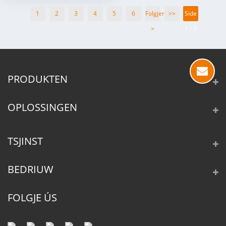
1
2
3
4
5
6
Folgjende
>>
Side
>
1 / 7
PRODUKTEN
OPLOSSINGEN
TSJINST
BEDRIUW
FOLGJE ÚS