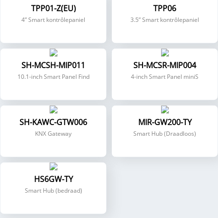
TPP01-Z(EU)
TPP06
4” Smart kontrôlepaniel
3.5” Smart kontrôlepaniel
SH-MCSH-MIP011
SH-MCSR-MIP004
10.1-inch Smart Panel Find
4-inch Smart Panel miniS
SH-KAWC-GTW006
MIR-GW200-TY
KNX Gateway
Smart Hub (Draadloos)
HS6GW-TY
Smart Hub (bedraad)