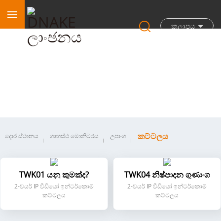
කලාපය
කට්ටලය
කට්ටලය
දොර ස්ථානය
ගෘහස්ථ මොනිටරය
උපාංග
TWK01 යනු කුමක්ද?
TWK04 නිෂ්පාදන ගුණාංග
2-වයර් IP වීඩියෝ ඉන්ටර්කොම්
2-වයර් IP වීඩියෝ ඉන්ටර්කොම්
කට්ටලය
කට්ටලය