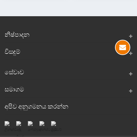
නිෂ්පාදන
විසඳුම්
සේවාව
සමාගම
අපිව අනුගමනය කරන්න