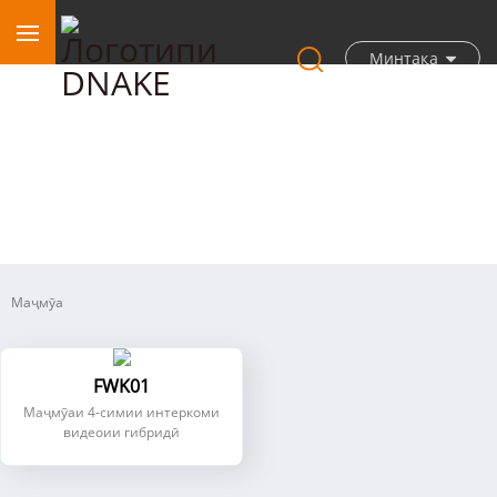
Минтақа
Интеркоми гибридии 4-симӣ
Маҷмӯа
FWK01
Маҷмӯаи 4-симии интеркоми
видеоии гибридӣ