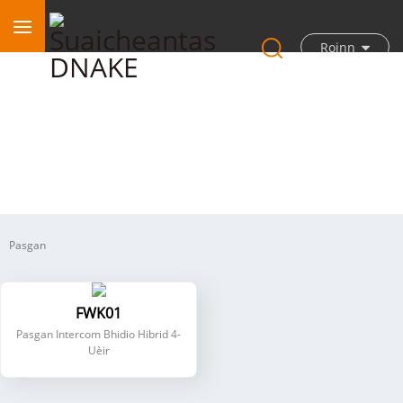
Roinn
Intercom Hibrid 4-Uèir
Pasgan
FWK01
Pasgan Intercom Bhidio Hibrid 4-
Uèir