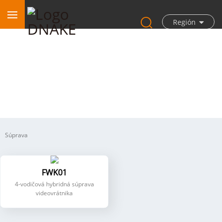
Región
4-vodičový hybridný interkom
Súprava
FWK01
4-vodičová hybridná súprava
videovrátnika