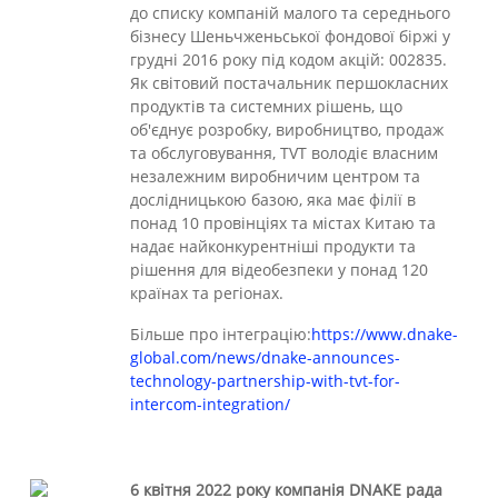
до списку компаній малого та середнього
бізнесу Шеньчженьської фондової біржі у
грудні 2016 року під кодом акцій: 002835.
Як світовий постачальник першокласних
продуктів та системних рішень, що
об'єднує розробку, виробництво, продаж
та обслуговування, TVT володіє власним
незалежним виробничим центром та
дослідницькою базою, яка має філії в
понад 10 провінціях та містах Китаю та
надає найконкурентніші продукти та
рішення для відеобезпеки у понад 120
країнах та регіонах.
Більше про інтеграцію:
https://www.dnake-
global.com/news/dnake-announces-
technology-partnership-with-tvt-for-
intercom-integration/
6 квітня 2022 року компанія DNAKE рада