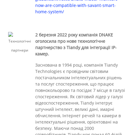
now-are-compatible-with-savant-smart-
home-system/
2 березня 2022 року компанія DNAKE
оголосила про нове технологічне
партнерство з Tiandy для інтеграції IP-
камер.
Заснована в 1994 році, компанія Tiandy
Technologies є провідним світовим
постачальником інтелектуальних рішень
та послуг спостереження, що працює
повнокольорово та посідає 7 місце в галузі
спостереження. Як світовий лідер у галузі
відеоспостереження, Tiandy інтегрує
штучний інтелект, великі дані, хмарні
обчислення, Інтернет речей та камери в
інтелектуальні рішення, орієнтовані на
безпеку. Маючи понад 2000
співробітників, Tiandy має понад 60 філій