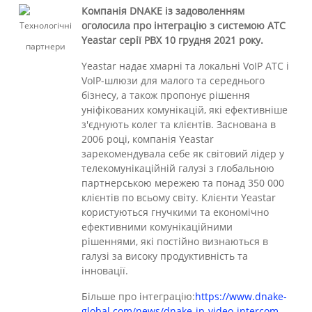
Компанія DNAKE із задоволенням
оголосила про інтеграцію з системою АТС
Yeastar серії PBX 10 грудня 2021 року.
Yeastar надає хмарні та локальні VoIP АТС і
VoIP-шлюзи для малого та середнього
бізнесу, а також пропонує рішення
уніфікованих комунікацій, які ефективніше
з'єднують колег та клієнтів. Заснована в
2006 році, компанія Yeastar
зарекомендувала себе як світовий лідер у
телекомунікаційній галузі з глобальною
партнерською мережею та понад 350 000
клієнтів по всьому світу. Клієнти Yeastar
користуються гнучкими та економічно
ефективними комунікаційними
рішеннями, які постійно визнаються в
галузі за високу продуктивність та
інновації.
Більше про інтеграцію:
https://www.dnake-
global.com/news/dnake-ip-video-intercom-