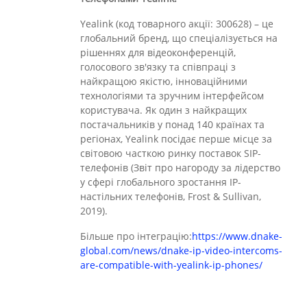
Yealink (код товарного акції: 300628) – це
глобальний бренд, що спеціалізується на
рішеннях для відеоконференцій,
голосового зв'язку та співпраці з
найкращою якістю, інноваційними
технологіями та зручним інтерфейсом
користувача. Як один з найкращих
постачальників у понад 140 країнах та
регіонах, Yealink посідає перше місце за
світовою часткою ринку поставок SIP-
телефонів (Звіт про нагороду за лідерство
у сфері глобального зростання IP-
настільних телефонів, Frost & Sullivan,
2019).
Більше про інтеграцію:
https://www.dnake-
global.com/news/dnake-ip-video-intercoms-
are-compatible-with-yealink-ip-phones/