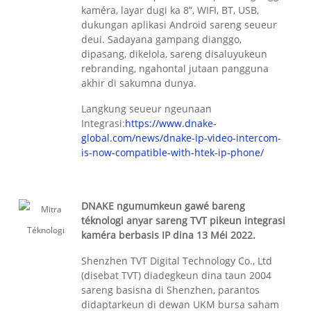
kaméra, layar dugi ka 8”, WIFI, BT, USB,
dukungan aplikasi Android sareng seueur
deui. Sadayana gampang dianggo,
dipasang, dikelola, sareng disaluyukeun
rebranding, ngahontal jutaan pangguna
akhir di sakumna dunya.
Langkung seueur ngeunaan
Integrasi:
https://www.dnake-
global.com/news/dnake-ip-video-intercom-
is-now-compatible-with-htek-ip-phone/
DNAKE ngumumkeun gawé bareng
téknologi anyar sareng TVT pikeun integrasi
kaméra berbasis IP dina 13 Méi 2022.
Shenzhen TVT Digital Technology Co., Ltd
(disebat TVT) diadegkeun dina taun 2004
sareng basisna di Shenzhen, parantos
didaptarkeun di dewan UKM bursa saham