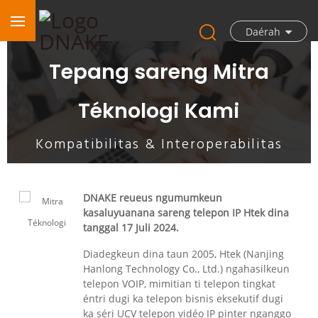
Daérah
Tepang sareng Mitra
Téknologi Kami
Kompatibilitas & Interoperabilitas
DNAKE reueus ngumumkeun
kasaluyuanana sareng telepon IP Htek dina
tanggal 17 Juli 2024.
Diadegkeun dina taun 2005, Htek (Nanjing
Hanlong Technology Co., Ltd.) ngahasilkeun
telepon VOIP, mimitian ti telepon tingkat
éntri dugi ka telepon bisnis eksekutif dugi
ka séri UCV telepon vidéo IP pinter nganggo