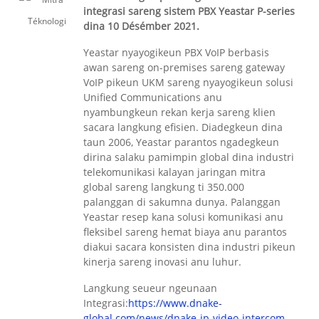
integrasi sareng sistem PBX Yeastar P-series
dina 10 Désémber 2021.
Yeastar nyayogikeun PBX VoIP berbasis
awan sareng on-premises sareng gateway
VoIP pikeun UKM sareng nyayogikeun solusi
Unified Communications anu
nyambungkeun rekan kerja sareng klien
sacara langkung efisien. Diadegkeun dina
taun 2006, Yeastar parantos ngadegkeun
dirina salaku pamimpin global dina industri
telekomunikasi kalayan jaringan mitra
global sareng langkung ti 350.000
palanggan di sakumna dunya. Palanggan
Yeastar resep kana solusi komunikasi anu
fleksibel sareng hemat biaya anu parantos
diakui sacara konsisten dina industri pikeun
kinerja sareng inovasi anu luhur.
Langkung seueur ngeunaan
Integrasi:
https://www.dnake-
global.com/news/dnake-ip-video-intercom-