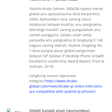
Yealink (Kode Saham: 300628) nyaéta merek
global anu spesialisasina dina konperénsi
vidéo, komunikasi sora, sareng solusi
kolaborasi kalayan kualitas anu pangsaéna,
téknologi inovatif, sareng pangalaman anu
ramah-pangguna. Salaku salah sahiji
panyadia anu pangsaéna di langkung ti 140
nagara sareng daérah, Yealink rengking No.
1 dina pangsa pasar global pangiriman
telepon SIP (Global IP Desktop Phone Growth
Excellence Leadership Award Report, Frost &
Sullivan, 2019).
Langkung seueur ngeunaan
Integrasi:
https://www.dnake-
global.com/news/dnake-ip-video-intercoms-
are-compatible-with-yealink-ip-phones/
DNAKE bungah pisan ngumumkeun