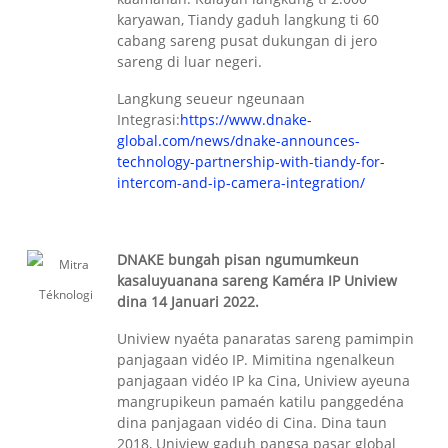
karyawan, Tiandy gaduh langkung ti 60
cabang sareng pusat dukungan di jero
sareng di luar negeri.
Langkung seueur ngeunaan
Integrasi:
https://www.dnake-
global.com/news/dnake-announces-
technology-partnership-with-tiandy-for-
intercom-and-ip-camera-integration/
DNAKE bungah pisan ngumumkeun
kasaluyuanana sareng Kaméra IP Uniview
dina 14 Januari 2022.
Uniview nyaéta panaratas sareng pamimpin
panjagaan vidéo IP. Mimitina ngenalkeun
panjagaan vidéo IP ka Cina, Uniview ayeuna
mangrupikeun pamaén katilu panggedéna
dina panjagaan vidéo di Cina. Dina taun
2018, Uniview gaduh pangsa pasar global