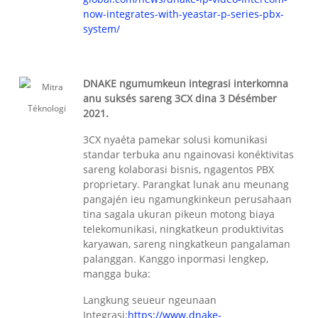
now-integrates-with-yeastar-p-series-pbx-
system/
DNAKE ngumumkeun integrasi interkomna
anu suksés sareng 3CX dina 3 Désémber
2021.
3CX nyaéta pamekar solusi komunikasi
standar terbuka anu ngainovasi konéktivitas
sareng kolaborasi bisnis, ngagentos PBX
proprietary. Parangkat lunak anu meunang
pangajén ieu ngamungkinkeun perusahaan
tina sagala ukuran pikeun motong biaya
telekomunikasi, ningkatkeun produktivitas
karyawan, sareng ningkatkeun pangalaman
palanggan. Kanggo inpormasi lengkep,
mangga buka:
Langkung seueur ngeunaan
Integrasi:
https://www.dnake-