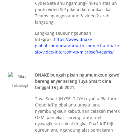
CyberGate anu ngamungkinkeun stasiun
panto vidéo SIP pikeun komunikasi ka
Teams nganggo audio & vidéo 2 arah
langsung.
Langkung seueur ngeunaan
Integrasi:
https://www.dnake-
global.com/news/how-to-connect-a-dnake-
sip-video-intercom-to-microsoft-teams/
DNAKE bungah pisan ngumumkeun gawé
bareng anyar sareng Tuya Smart dina
tanggal 15 Juli 2021.
Tuya Smart (NYSE: TUYA) nyaéta Platform
Cloud IoT global anu unggul anu
nyambungkeun kabutuhan calakan merek,
OEM, pamekar, sareng ranté ritel,
nyayogikeun solusi tingkat PaaS IoT hiji
eureun anu ngandung alat pamekaran