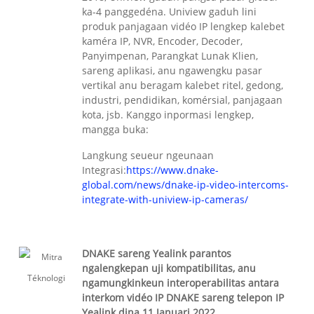
ka-4 panggedéna. Uniview gaduh lini
produk panjagaan vidéo IP lengkep kalebet
kaméra IP, NVR, Encoder, Decoder,
Panyimpenan, Parangkat Lunak Klien,
sareng aplikasi, anu ngawengku pasar
vertikal anu beragam kalebet ritel, gedong,
industri, pendidikan, komérsial, panjagaan
kota, jsb. Kanggo inpormasi lengkep,
mangga buka:
Langkung seueur ngeunaan
Integrasi:
https://www.dnake-
global.com/news/dnake-ip-video-intercoms-
integrate-with-uniview-ip-cameras/
DNAKE sareng Yealink parantos
ngalengkepan uji kompatibilitas, anu
ngamungkinkeun interoperabilitas antara
interkom vidéo IP DNAKE sareng telepon IP
Yealink dina 11 Januari 2022.