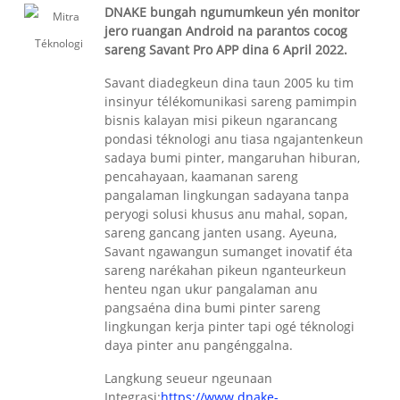
DNAKE bungah ngumumkeun yén monitor
jero ruangan Android na parantos cocog
sareng Savant Pro APP dina 6 April 2022.
Savant diadegkeun dina taun 2005 ku tim
insinyur télékomunikasi sareng pamimpin
bisnis kalayan misi pikeun ngarancang
pondasi téknologi anu tiasa ngajantenkeun
sadaya bumi pinter, mangaruhan hiburan,
pencahayaan, kaamanan sareng
pangalaman lingkungan sadayana tanpa
peryogi solusi khusus anu mahal, sopan,
sareng gancang janten usang. Ayeuna,
Savant ngawangun sumanget inovatif éta
sareng narékahan pikeun nganteurkeun
henteu ngan ukur pangalaman anu
pangsaéna dina bumi pinter sareng
lingkungan kerja pinter tapi ogé téknologi
daya pinter anu pangénggalna.
Langkung seueur ngeunaan
Integrasi:
https://www.dnake-