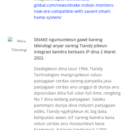
global.com/news/dnake-indoor-monitors-
now-are-compatible-with-savant-smart-
home-system/
DNAKE ngumumkeun gawé bareng
téknologi anyar sareng Tiandy pikeun
integrasi kaméra berbasis IP dina 2 Maret
2022.
Diadegkeun dina taun 1994, Tiandy
Technologies mangrupikeun solusi
panjagaan cerdas sareng panyadia jasa
panjagaan cerdas anu unggul di dunya anu
diposisikan dina full color full time, rengking
No.7 dina widang panjagaan. Salaku
pamimpin dunya dina industri panjagaan
vidéo, Tiandy ngahijikeun AI, big data,
komputasi awan, IoT sareng kaméra kana
solusi cerdas anu museurkeun kana
kaamanan. Kalayan langkung ti 2.000