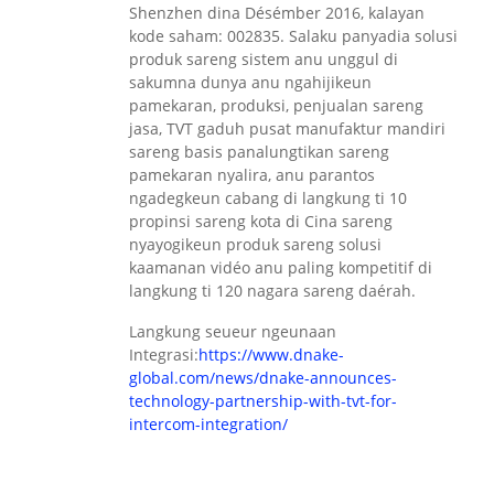
Shenzhen dina Désémber 2016, kalayan
kode saham: 002835. Salaku panyadia solusi
produk sareng sistem anu unggul di
sakumna dunya anu ngahijikeun
pamekaran, produksi, penjualan sareng
jasa, TVT gaduh pusat manufaktur mandiri
sareng basis panalungtikan sareng
pamekaran nyalira, anu parantos
ngadegkeun cabang di langkung ti 10
propinsi sareng kota di Cina sareng
nyayogikeun produk sareng solusi
kaamanan vidéo anu paling kompetitif di
langkung ti 120 nagara sareng daérah.
Langkung seueur ngeunaan
Integrasi:
https://www.dnake-
global.com/news/dnake-announces-
technology-partnership-with-tvt-for-
intercom-integration/