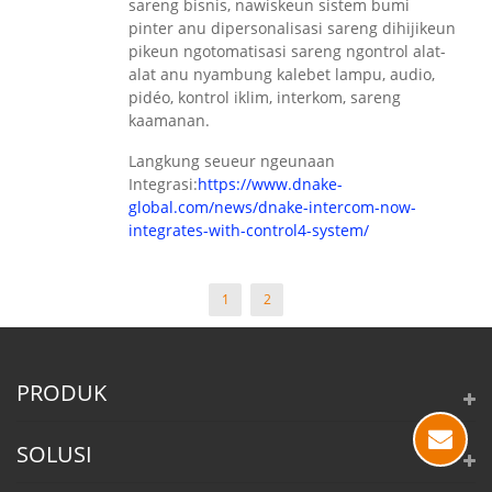
sareng bisnis, nawiskeun sistem bumi
pinter anu dipersonalisasi sareng dihijikeun
pikeun ngotomatisasi sareng ngontrol alat-
alat anu nyambung kalebet lampu, audio,
pidéo, kontrol iklim, interkom, sareng
kaamanan.
Langkung seueur ngeunaan
Integrasi:
https://www.dnake-
global.com/news/dnake-intercom-now-
integrates-with-control4-system/
1
2
PRODUK
SOLUSI