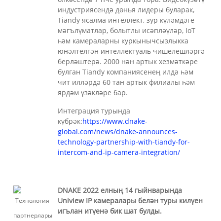
индустриясендә дөнья лидеры буларак,
Tiandy ясалма интеллект, зур күләмдәге
мәгълүматлар, болытлы исәпләүләр, IoT
һәм камераларны куркынычсызлыкка
юнәлтелгән интеллектуаль чишелешләргә
берләштерә. 2000 нән артык хезмәткәре
булган Tiandy компаниясенең илдә һәм
чит илләрдә 60 тан артык филиалы һәм
ярдәм үзәкләре бар.
Интеграция турында
күбрәк:
https://www.dnake-
global.com/news/dnake-announces-
technology-partnership-with-tiandy-for-
intercom-and-ip-camera-integration/
DNAKE 2022 елның 14 гыйнварында
Uniview IP камералары белән туры килүен
игълан итүенә бик шат булды.