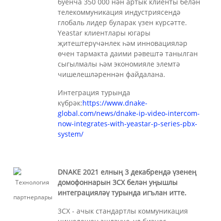
буенча 350 000 нән артык клиенты белән
телекоммуникация индустриясендә
глобаль лидер буларак үзен күрсәтте.
Yeastar клиентлары югары
җитештерүчәнлек һәм инновацияләр
өчен тармакта даими рәвештә танылган
сыгылмалы һәм экономияле элемтә
чишелешләреннән файдалана.
Интеграция турында
күбрәк:
https://www.dnake-
global.com/news/dnake-ip-video-intercom-
now-integrates-with-yeastar-p-series-pbx-
system/
DNAKE 2021 елның 3 декабрендә үзенең
домофоннарын 3CX белән уңышлы
интеграцияләү турында игълан итте.
3CX - ачык стандартлы коммуникация