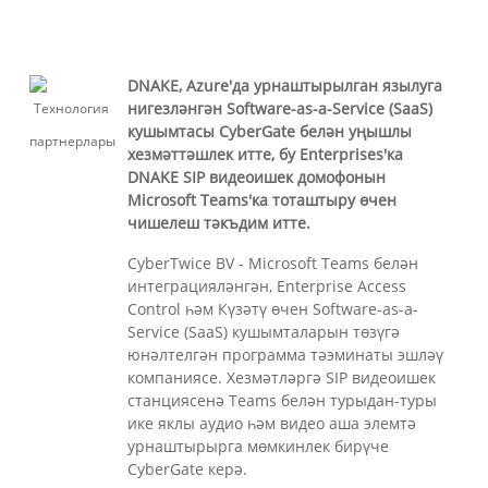
DNAKE, Azure'да урнаштырылган язылуга
нигезләнгән Software-as-a-Service (SaaS)
кушымтасы CyberGate белән уңышлы
хезмәттәшлек итте, бу Enterprises'ка
DNAKE SIP видеоишек домофонын
Microsoft Teams'ка тоташтыру өчен
чишелеш тәкъдим итте.
CyberTwice BV - Microsoft Teams белән
интеграцияләнгән, Enterprise Access
Control һәм Күзәтү өчен Software-as-a-
Service (SaaS) кушымталарын төзүгә
юнәлтелгән программа тәэминаты эшләү
компаниясе. Хезмәтләргә SIP видеоишек
станциясенә Teams белән турыдан-туры
ике яклы аудио һәм видео аша элемтә
урнаштырырга мөмкинлек бирүче
CyberGate керә.