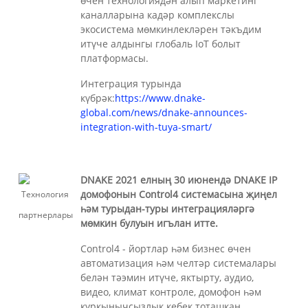
өчен технологиядән алып маркетинг
каналларына кадәр комплекслы
экосистема мөмкинлекләрен тәкъдим
итүче алдынгы глобаль IoT болыт
платформасы.
Интеграция турында
күбрәк:
https://www.dnake-
global.com/news/dnake-announces-
integration-with-tuya-smart/
DNAKE 2021 елның 30 июнендә DNAKE IP
домофонын Control4 системасына җиңел
һәм турыдан-туры интеграцияләргә
мөмкин булуын игълан итте.
Control4 - йортлар һәм бизнес өчен
автоматизация һәм челтәр системалары
белән тәэмин итүче, яктырту, аудио,
видео, климат контроле, домофон һәм
куркынычсызлык кебек тоташкан