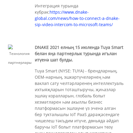
Интеграция турында
күбрәк:
https://www.dnake-
global.com/news/how-to-connect-a-dnake-
sip-video-intercom-to-microsoft-teams/
DNAKE 2021 елның 15 июлендә Tuya Smart
белән яңа партнерлык турында игълан
итүенә шат булды.
Tuya Smart (NYSE: TUYA) - брендларның,
OEM-нарның, эшкәртүчеләрнең һәм
ваклап сату челтәрләренең интеллектуаль
ихтыяҗларын тоташтыручы, җиһазлар
эшләү коралларын, глобаль болыт
хезмәтләрен һәм акыллы бизнес
платформасын эшләүне үз эченә алган
бер тукталышлы IoT PaaS дәрәҗәсендәге
чишелеш тәкъдим итүче, дөньяда әйдәп
баручы IoT болыт платформасын төзү