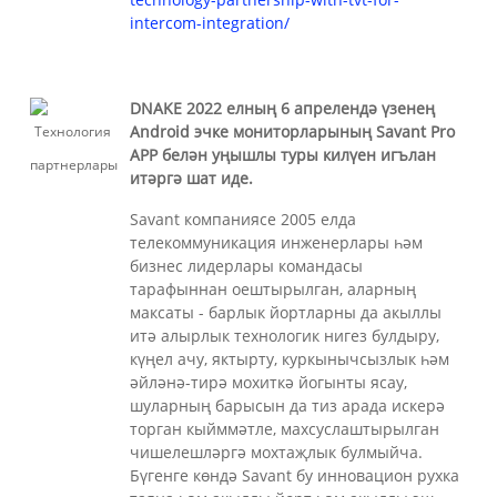
intercom-integration/
DNAKE 2022 елның 6 апрелендә үзенең
Android эчке мониторларының Savant Pro
APP белән уңышлы туры килүен игълан
итәргә шат иде.
Savant компаниясе 2005 елда
телекоммуникация инженерлары һәм
бизнес лидерлары командасы
тарафыннан оештырылган, аларның
максаты - барлык йортларны да акыллы
итә алырлык технологик нигез булдыру,
күңел ачу, яктырту, куркынычсызлык һәм
әйләнә-тирә мохиткә йогынты ясау,
шуларның барысын да тиз арада искерә
торган кыйммәтле, махсуслаштырылган
чишелешләргә мохтаҗлык булмыйча.
Бүгенге көндә Savant бу инновацион рухка