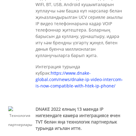
WIFI, BT, USB, Android кушымталарын
хуплаучы һәм башка күп нәрсәләр белән
җиһазландырылган UCV серияле акыллы
IP видео телефоннарына кадәр VOIP
телефоннар җитештерә. Боларның
барысын да куллану, урнаштыру, идарә
итү һәм брендны үзгәртү җиңел, бөтен
дөнья буенча миллионлаган
кулланучыларга барып җитә.
Интеграция турында
күбрәк:
https://www.dnake-
global.com/news/dnake-ip-video-intercom-
is-now-compatible-with-htek-ip-phone/
DNAKE 2022 елның 13 маенда IP
нигезендәге камера интеграциясе өчен
TVT белән яңа технологик партнерлык
турында игълан итте.