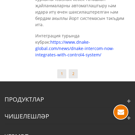
җайланмаларны автоматлаштыру һәм
идарә итү өчен шәхсиләштерелгән һәм
бердәм акыллы йорт системасын тәкъдим
итә.
Интеграция турында
күбрәк:
https://www.dnake-
global.com/news/dnake-intercom-now-
integrates-with-control4-system/
1
2
ПРОДУКТЛАР
ЧИШЕЛЕШЛӘР