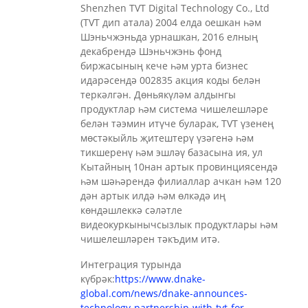
Shenzhen TVT Digital Technology Co., Ltd
(TVT дип атала) 2004 елда оешкан һәм
Шэньчжэньда урнашкан, 2016 елның
декабрендә Шэньчжэнь фонд
биржасының кече һәм урта бизнес
идарәсендә 002835 акция коды белән
теркәлгән. Дөньякүләм алдынгы
продуктлар һәм система чишелешләре
белән тәэмин итүче буларак, TVT үзенең
мөстәкыйль җитештерү үзәгенә һәм
тикшеренү һәм эшләү базасына ия, ул
Кытайның 10нан артык провинциясендә
һәм шәһәрендә филиаллар ачкан һәм 120
дән артык илдә һәм өлкәдә иң
көндәшлеккә сәләтле
видеокуркынычсызлык продуктлары һәм
чишелешләрен тәкъдим итә.
Интеграция турында
күбрәк:
https://www.dnake-
global.com/news/dnake-announces-
technology-partnership-with-tvt-for-