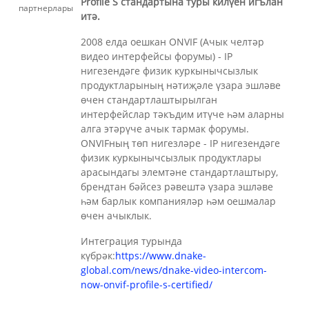
Profile S стандартына туры килүен игълан
итә.
2008 елда оешкан ONVIF (Ачык челтәр
видео интерфейсы форумы) - IP
нигезендәге физик куркынычсызлык
продуктларының нәтиҗәле үзара эшләве
өчен стандартлаштырылган
интерфейслар тәкъдим итүче һәм аларны
алга этәрүче ачык тармак форумы.
ONVIFның төп нигезләре - IP нигезендәге
физик куркынычсызлык продуктлары
арасындагы элемтәне стандартлаштыру,
брендтан бәйсез рәвештә үзара эшләве
һәм барлык компанияләр һәм оешмалар
өчен ачыклык.
Интеграция турында
күбрәк:
https://www.dnake-
global.com/news/dnake-video-intercom-
now-onvif-profile-s-certified/