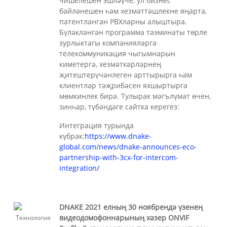
чишелешен эшләүче, ул бизнес
бәйләнешен һәм хезмәттәшлекне яңарта,
патентланган PBXларны алыштыра.
Бүләкләнгән программа тәэминаты төрле
зурлыктагы компанияләргә
телекоммуникация чыгымнарын
киметергә, хезмәткәрләрнең
җитештерүчәнлеген арттырырга һәм
клиентлар тәҗрибәсен яхшыртырга
мөмкинлек бирә. Тулырак мәгълүмат өчен,
зинһар, түбәндәге сайтка керегез:
Интеграция турында
күбрәк:
https://www.dnake-
global.com/news/dnake-announces-eco-
partnership-with-3cx-for-intercom-
integration/
DNAKE 2021 елның 30 ноябрендә үзенең
видеодомофоннарының хәзер ONVIF