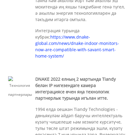
таяна һәм акыллы йорт һәм акыллы эш
мохитендә иң яхшы тәҗрибәне генә түгел,
ә акыллы энергия технологияләрен дә
тәкъдим итәргә омтыла.
Интеграция турында
күбрәк:
https://www.dnake-
global.com/news/dnake-indoor-monitors-
now-are-compatible-with-savant-smart-
home-system/
DNAKE 2022 елның 2 мартында Tiandy
белән IP нигезендәге камера
интеграциясе өчен яңа технологик
партнерлык турында игълан итте.
1994 елда оешкан Tiandy Technologies -
дөньякүләм әйдәп баручы интеллектуаль
күзәтү чишелеше һәм хезмәте күрсәтүче,
тулы төсле штат режимында эшли, күзәтү
өлкәсендә 7 нче урында тора. Видеокүзәтү