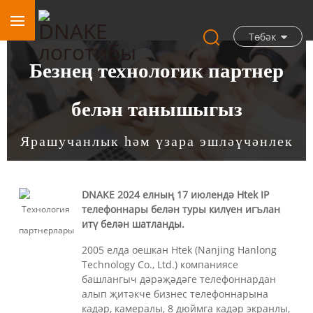
Төбәк
Безнең технологик партнер
белән танышыгыз
Ярашучанлык һәм үзара эшләүчәнлек
DNAKE 2024 елның 17 июлендә Htek IP
телефоннары белән туры килүен игълан
итү белән шатланды.
2005 елда оешкан Htek (Nanjing Hanlong
Technology Co., Ltd.) компаниясе
башлангыч дәрәҗәдәге телефоннардан
алып җитәкче бизнес телефоннарына
кадәр, камералы, 8 дюймга кадәр экранлы,