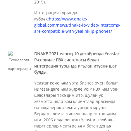
2019).
Интеграция турында
күбрәк:
https://www.dnake-
global.com/news/dnake-ip-video-intercoms-
are-compatible-with-yealink-ip-phones/
DNAKE 2021 елның 10 декабрендә Yeastar
P-серияле PBX системасы белән
интеграция турында игълан итүенә шат
булды.
Yeastar кече һәм урта бизнес өчен болыт
нигезендәге һәм җирле VoIP PBX һәм VoIP
шлюзлары тәкъдим итә, шулай ук ​​
хезмәттәшләр һәм клиентлар арасында
нәтиҗәлерәк элемтә урнаштыручы
Бердәм элемтә чишелешләрен тәкъдим
итә. 2006 елда оешкан Yeastar, глобаль
партнерлар челтәре һәм бөтен дөнья