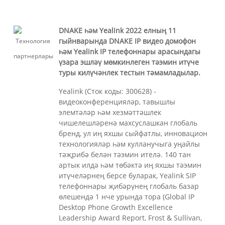
DNAKE һәм Yealink 2022 елның 11
гыйнварында DNAKE IP видео домофон
һәм Yealink IP телефоннары арасындагы
үзара эшләү мөмкинлеген тәэмин итүче
туры килүчәнлек тестын тәмамладылар.
Yealink (Сток коды: 300628) -
видеоконференцияләр, тавышлы
элемтәләр һәм хезмәттәшлек
чишелешләренә махсуслашкан глобаль
бренд, ул иң яхшы сыйфатлы, инновацион
технологияләр һәм кулланучыга уңайлы
тәҗрибә белән тәэмин ителә. 140 тан
артык илдә һәм төбәктә иң яхшы тәэмин
итүчеләрнең берсе буларак, Yealink SIP
телефоннары җибәрүнең глобаль базар
өлешендә 1 нче урында тора (Global IP
Desktop Phone Growth Excellence
Leadership Award Report, Frost & Sullivan,