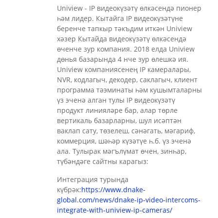
Uniview - IP видеокүзәтү өлкәсендә пионер
һәм лидер. Кытайга IP видеокүзәтүне
беренче тапкыр тәкъдим иткән Uniview
хәзер Кытайда видеокүзәтү өлкәсендә
өченче зур компания. 2018 елда Uniview
дөнья базарында 4 нче зур өлешкә ия.
Uniview компаниясенең IP камералары,
NVR, кодлагыч, декодер, саклагыч, клиент
программа тәэминаты һәм кушымталарны
үз эченә алган тулы IP видеокүзәтү
продукт линияләре бар, алар төрле
вертикаль базарларны, шул исәптән
ваклап сату, төзелеш, сәнәгать, мәгариф,
коммерция, шәһәр күзәтүе һ.б. үз эченә
ала. Тулырак мәгълүмат өчен, зинһар,
түбәндәге сайтны карагыз:
Интеграция турында
күбрәк:
https://www.dnake-
global.com/news/dnake-ip-video-intercoms-
integrate-with-uniview-ip-cameras/