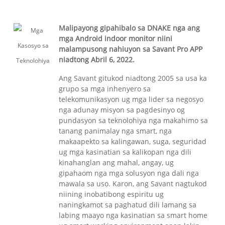
Malipayong gipahibalo sa DNAKE nga ang
mga Android indoor monitor niini
malampusong nahiuyon sa Savant Pro APP
niadtong Abril 6, 2022.
Ang Savant gitukod niadtong 2005 sa usa ka
grupo sa mga inhenyero sa
telekomunikasyon ug mga lider sa negosyo
nga adunay misyon sa pagdesinyo og
pundasyon sa teknolohiya nga makahimo sa
tanang panimalay nga smart, nga
makaapekto sa kalingawan, suga, seguridad
ug mga kasinatian sa kalikopan nga dili
kinahanglan ang mahal, angay, ug
gipahaom nga mga solusyon nga dali nga
mawala sa uso. Karon, ang Savant nagtukod
niining inobatibong espiritu ug
naningkamot sa paghatud dili lamang sa
labing maayo nga kasinatian sa smart home