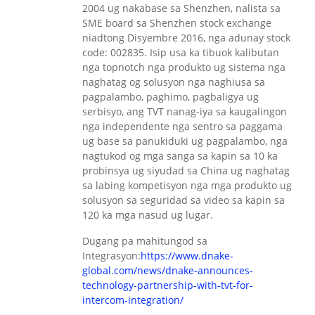
2004 ug nakabase sa Shenzhen, nalista sa
SME board sa Shenzhen stock exchange
niadtong Disyembre 2016, nga adunay stock
code: 002835. Isip usa ka tibuok kalibutan
nga topnotch nga produkto ug sistema nga
naghatag og solusyon nga naghiusa sa
pagpalambo, paghimo, pagbaligya ug
serbisyo, ang TVT nanag-iya sa kaugalingon
nga independente nga sentro sa paggama
ug base sa panukiduki ug pagpalambo, nga
nagtukod og mga sanga sa kapin sa 10 ka
probinsya ug siyudad sa China ug naghatag
sa labing kompetisyon nga mga produkto ug
solusyon sa seguridad sa video sa kapin sa
120 ka mga nasud ug lugar.
Dugang pa mahitungod sa
Integrasyon:
https://www.dnake-
global.com/news/dnake-announces-
technology-partnership-with-tvt-for-
intercom-integration/