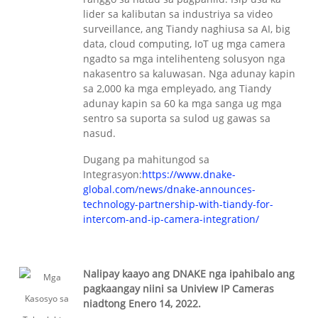
lider sa kalibutan sa industriya sa video
surveillance, ang Tiandy naghiusa sa AI, big
data, cloud computing, IoT ug mga camera
ngadto sa mga intelihenteng solusyon nga
nakasentro sa kaluwasan. Nga adunay kapin
sa 2,000 ka mga empleyado, ang Tiandy
adunay kapin sa 60 ka mga sanga ug mga
sentro sa suporta sa sulod ug gawas sa
nasud.
Dugang pa mahitungod sa
Integrasyon:
https://www.dnake-
global.com/news/dnake-announces-
technology-partnership-with-tiandy-for-
intercom-and-ip-camera-integration/
Nalipay kaayo ang DNAKE nga ipahibalo ang
pagkaangay niini sa Uniview IP Cameras
niadtong Enero 14, 2022.