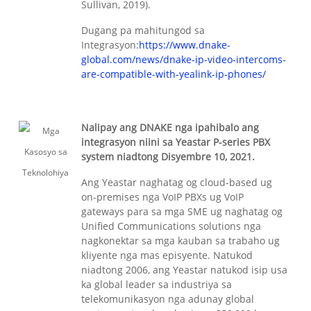
Sullivan, 2019).
Dugang pa mahitungod sa
Integrasyon:
https://www.dnake-
global.com/news/dnake-ip-video-intercoms-
are-compatible-with-yealink-ip-phones/
Nalipay ang DNAKE nga ipahibalo ang
integrasyon niini sa Yeastar P-series PBX
system niadtong Disyembre 10, 2021.
Ang Yeastar naghatag og cloud-based ug
on-premises nga VoIP PBXs ug VoIP
gateways para sa mga SME ug naghatag og
Unified Communications solutions nga
nagkonektar sa mga kauban sa trabaho ug
kliyente nga mas episyente. Natukod
niadtong 2006, ang Yeastar natukod isip usa
ka global leader sa industriya sa
telekomunikasyon nga adunay global