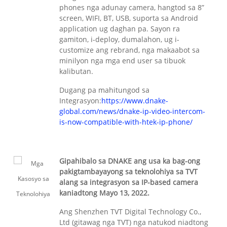
phones nga adunay camera, hangtod sa 8”
screen, WIFI, BT, USB, suporta sa Android
application ug daghan pa. Sayon ra
gamiton, i-deploy, dumalahon, ug i-
customize ang rebrand, nga makaabot sa
minilyon nga mga end user sa tibuok
kalibutan.
Dugang pa mahitungod sa
Integrasyon:
https://www.dnake-
global.com/news/dnake-ip-video-intercom-
is-now-compatible-with-htek-ip-phone/
Gipahibalo sa DNAKE ang usa ka bag-ong
pakigtambayayong sa teknolohiya sa TVT
alang sa integrasyon sa IP-based camera
kaniadtong Mayo 13, 2022.
Ang Shenzhen TVT Digital Technology Co.,
Ltd (gitawag nga TVT) nga natukod niadtong