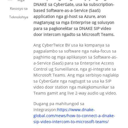
DNAKE sa CyberGate, usa ka subscription-
based Software-as-a-Service (SaaS)
application nga gi-host sa Azure, aron
magtanyag sa mga Enterprise og solusyon
para sa pagkonektar sa DNAKE SIP video
door intercom ngadto sa Microsoft Teams.
Ang CyberTwice BV usa ka kompanya sa
pagpalambo sa software nga naka-focus sa
paghimo og mga aplikasyon sa Software-as-
a-Service (SaaS) para sa Enterprise Access
Control ug Surveillance, nga gi-integrate sa
Microsoft Teams. Ang mga serbisyo naglakip
sa CyberGate nga nagtugot sa usa ka SIP
video door station nga makigkomunikar sa
Teams gamit ang live 2-way audio ug video.
Dugang pa mahitungod sa
Integrasyon:
https://www.dnake-
global.com/news/how-to-connect-a-dnake-
sip-video-intercom-to-microsoft-teams/