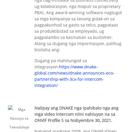
nga nag-innovate sa business connectivity
ug kolaborasyon, nga mopuli sa proprietary
PBXs. Ang award-winning software nagtugot
sa mga kompanya sa tanang gidak-on sa
pagpakunhod sa gasto sa telco, pagpataas
sa produktibidad sa empleyado, ug
pagpalambo sa kasinatian sa kustomer.
Alang sa dugang nga impormasyon, palihug
bisitaha ang:
Dugang pa mahitungod sa
Integrasyon:
https://www.dnake-
global.com/news/dnake-announces-eco-
partnership-with-3cx-for-intercom-
integration/
Nalipay ang DNAKE nga ipahibalo nga ang
mga video intercom niini nahiuyon na sa
ONVIF Profile S sa Nobyembre 30, 2021.
Natukod niadtong 2008, ang ONVIF (Open