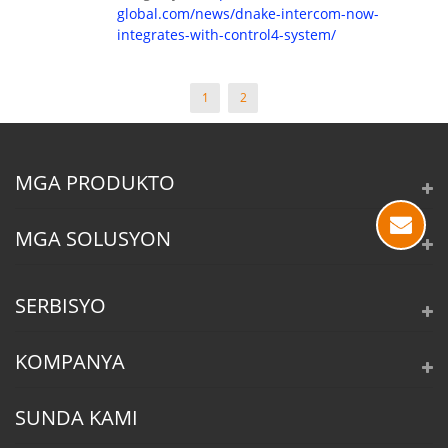
global.com/news/dnake-intercom-now-
integrates-with-control4-system/
1
2
MGA PRODUKTO
MGA SOLUSYON
SERBISYO
KOMPANYA
SUNDA KAMI