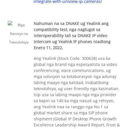
integrate-with-uniview-ip-cameras/
Nahuman na sa DNAKE ug Yealink ang
compatibility test, nga nagtugot sa
interoperability tali sa DNAKE IP video
intercom ug Yealink IP phones niadtong
Enero 11, 2022.
Ang Yealink (Stock Code: 300628) usa ka
global nga brand nga espesyalista sa video
conferencing, voice communications, ug
mga solusyon sa kolaborasyon nga adunay
labing maayo nga kalidad, inobatibong
teknolohiya, ug user-friendly nga kasinatian.
Isip usa sa labing maayo nga mga provider
sa kapin sa 140 ka mga nasud ug rehiyon,
ang Yealink naa sa ranggo nga No.1 sa
global market share sa mga SIP phone
shipment (Global IP Desktop Phone Growth
Excellence Leadership Award Report, Frost &