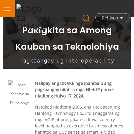
Rehiyon
Pakigkita sa Among
Kauban sa Teknolohiya
Pagkaangay ug Interoperability
Nalipay ang DNAKE nga ipahibalo ang
pagkaangay niini sa mga Htek IP phone
niadtong Hulyo 17, 2024.
Natukod niadtong 2005, ang Htek (Nanjing
Hanlong Technology Co., Ltd.) naggama og
mga VOIP phone, gikan sa linya sa entry-
level hangtod sa executive business phones
hangtod sa UCV series sa smart IP video