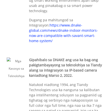
ug smart working environment apan lakip
usab ang pinakabag-o sa smart power
technology.
Dugang pa mahitungod sa
Integrasyon:
https://www.dnake-
global.com/news/dnake-indoor-monitors-
now-are-compatible-with-savant-smart-
home-system/
Gipahibalo sa DNAKE ang usa ka bag-ong
pakigtambayayong sa teknolohiya sa Tiandy
alang sa integrasyon sa IP-based camera
kaniadtong Marso 2, 2022.
Natukod niadtong 1994, ang Tiandy
Technologies usa ka nanguna sa kalibutan
nga intelihenteng solusyon sa pagpaniid ug
tighatag og serbisyo nga nakaposisyon sa
full color nga full time, nga naa sa ika-7 nga
ranggo sa natad sa pagpaniid. Isip usa ka