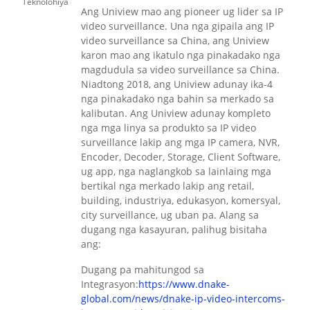
Ang Uniview mao ang pioneer ug lider sa IP
video surveillance. Una nga gipaila ang IP
video surveillance sa China, ang Uniview
karon mao ang ikatulo nga pinakadako nga
magdudula sa video surveillance sa China.
Niadtong 2018, ang Uniview adunay ika-4
nga pinakadako nga bahin sa merkado sa
kalibutan. Ang Uniview adunay kompleto
nga mga linya sa produkto sa IP video
surveillance lakip ang mga IP camera, NVR,
Encoder, Decoder, Storage, Client Software,
ug app, nga naglangkob sa lainlaing mga
bertikal nga merkado lakip ang retail,
building, industriya, edukasyon, komersyal,
city surveillance, ug uban pa. Alang sa
dugang nga kasayuran, palihug bisitaha
ang:
Dugang pa mahitungod sa
Integrasyon:
https://www.dnake-
global.com/news/dnake-ip-video-intercoms-