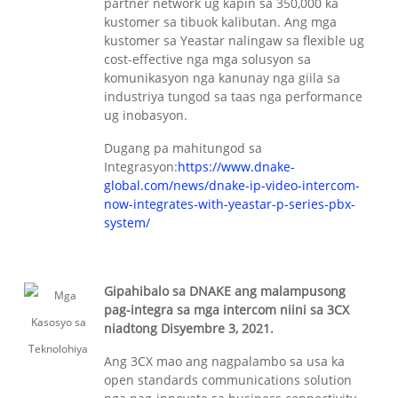
partner network ug kapin sa 350,000 ka
kustomer sa tibuok kalibutan. Ang mga
kustomer sa Yeastar nalingaw sa flexible ug
cost-effective nga mga solusyon sa
komunikasyon nga kanunay nga giila sa
industriya tungod sa taas nga performance
ug inobasyon.
Dugang pa mahitungod sa
Integrasyon:
https://www.dnake-
global.com/news/dnake-ip-video-intercom-
now-integrates-with-yeastar-p-series-pbx-
system/
Gipahibalo sa DNAKE ang malampusong
pag-integra sa mga intercom niini sa 3CX
niadtong Disyembre 3, 2021.
Ang 3CX mao ang nagpalambo sa usa ka
open standards communications solution