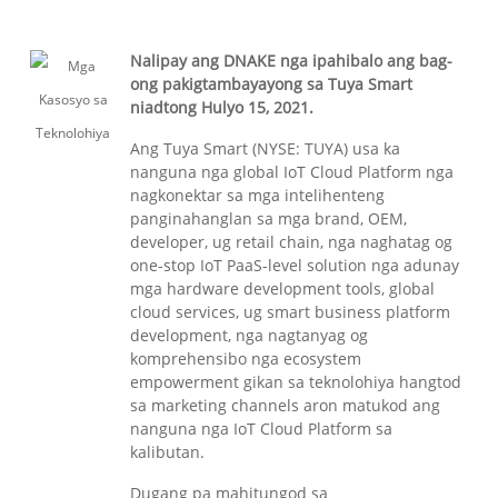
Nalipay ang DNAKE nga ipahibalo ang bag-
ong pakigtambayayong sa Tuya Smart
niadtong Hulyo 15, 2021.
Ang Tuya Smart (NYSE: TUYA) usa ka
nanguna nga global IoT Cloud Platform nga
nagkonektar sa mga intelihenteng
panginahanglan sa mga brand, OEM,
developer, ug retail chain, nga naghatag og
one-stop IoT PaaS-level solution nga adunay
mga hardware development tools, global
cloud services, ug smart business platform
development, nga nagtanyag og
komprehensibo nga ecosystem
empowerment gikan sa teknolohiya hangtod
sa marketing channels aron matukod ang
nanguna nga IoT Cloud Platform sa
kalibutan.
Dugang pa mahitungod sa