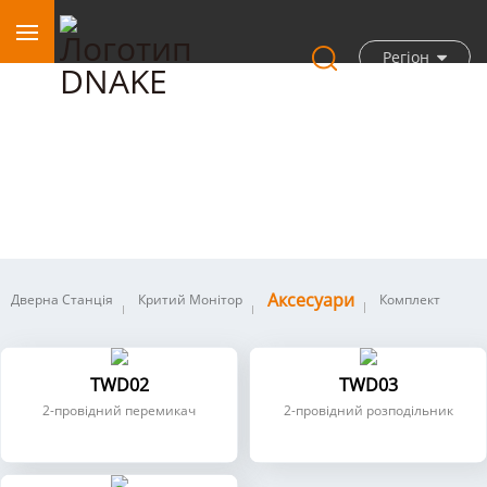
Регіон
Аксесуари
Аксесуари
Дверна Станція
Критий Монітор
Комплект
TWD02
TWD03
2-провідний перемикач
2-провідний розподільник