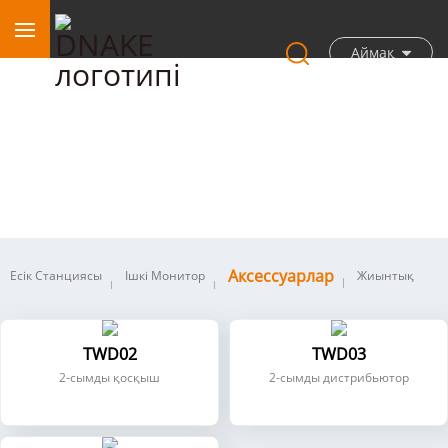
Аймақ
Аксессуарлар
Аксессуарлар
Есік Станциясы
Ішкі Монитор
Жиынтық
TWD02
TWD03
2-сымды қосқыш
2-сымды дистрибьютор