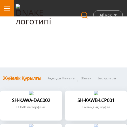
Аймақ
Жүйелік құрылғы
Жүйелік Құрылғы
Ақылды Панель
Жетек
Басқалары
SH-KAWA-DAC002
SH-KAWB-LCP001
TCP/IP интерфейсі
Сызықтық муфта