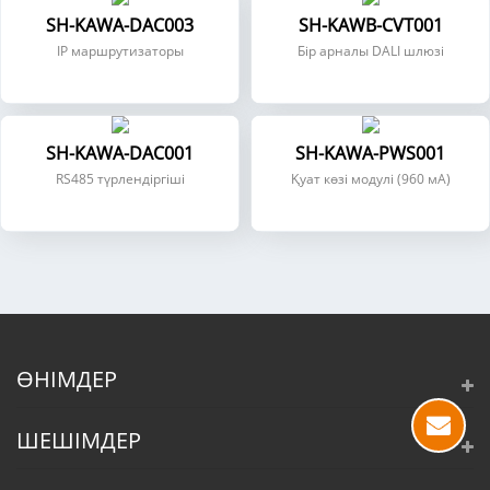
SH-KAWA-DAC003
SH-KAWB-CVT001
IP маршрутизаторы
Бір арналы DALI шлюзі
SH-KAWA-DAC001
SH-KAWA-PWS001
RS485 түрлендіргіші
Қуат көзі модулі (960 мА)
ӨНІМДЕР
ШЕШІМДЕР